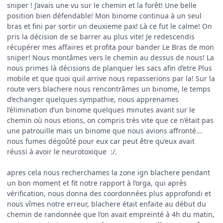
sniper ! J’avais une vu sur le chemin et la forêt! Une belle
position bien défendable! Mon binome continua à un seul
bras et fini par sortir un deuxieme pax! Là ce fut le calme! On
pris la décision de se barrer au plus vite! Je redescendis
récupérer mes affaires et profita pour bander Le Bras de mon
sniper! Nous montâmes vers le chemin au dessus de nous! La
nous primes là décisions de planquer les sacs afin d’etre Plus
mobile et que quoi quil arrive nous repasserions par la! Sur la
route vers blachere nous rencontrâmes un binome, le temps
d’echanger quelques sympathie, nous apprenames
l’élimination d’un binome quelques minutes avant sur le
chemin où nous etions, on compris très vite que ce n’était pas
une patrouille mais un binome que nous avions affronté...
nous fumes dégoûté pour eux car peut être qu’eux avait
réussi à avoir le neurotoxique
:/.
apres cela nous recherchames la zone ign blachere pendant
un bon moment et fit notre rapport à l’orga, qui après
vérification, nous donna des coordonnées plus approfondi et
nous vîmes notre erreur, blachere était enfaite au début du
chemin de randonnée que l’on avait empreinté à 4h du matin,