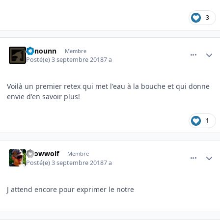
3
comment_3571
Author stats
Benounn
Membre
Posté(e)
3 septembre 2018
7 a
Voilà un premier retex qui met l'eau à la bouche et qui donne
envie d'en savoir plus!
1
comment_3572
Author stats
snowwolf
Membre
Posté(e)
3 septembre 2018
7 a
J attend encore pour exprimer le notre