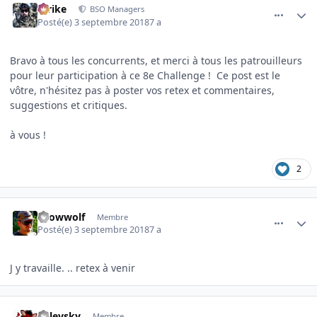
Strike
BSO Managers
Posté(e)
3 septembre 2018
7 a
Bravo à tous les concurrents, et merci à tous les patrouilleurs
pour leur participation à ce 8e Challenge ! Ce post est le
vôtre, n'hésitez pas à poster vos retex et commentaires,
suggestions et critiques.
à vous !
2
comment_3569
Author stats
snowwolf
Membre
Posté(e)
3 septembre 2018
7 a
J y travaille. .. retex à venir
comment_3570
Author stats
galevsky
Membre