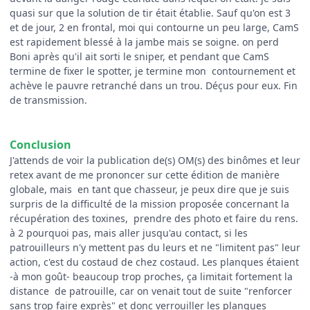
quasi sur que la solution de tir était établie. Sauf qu'on est 3
et de jour, 2 en frontal, moi qui contourne un peu large, CamS
est rapidement blessé à la jambe mais se soigne. on perd
Boni après qu'il ait sorti le sniper, et pendant que CamS
termine de fixer le spotter, je termine mon contournement et
achève le pauvre retranché dans un trou. Déçus pour eux. Fin
de transmission.
Conclusion
J'attends de voir la publication de(s) OM(s) des binômes et leur
retex avant de me prononcer sur cette édition de manière
globale, mais en tant que chasseur, je peux dire que je suis
surpris de la difficulté de la mission proposée concernant la
récupération des toxines, prendre des photo et faire du rens.
à 2 pourquoi pas, mais aller jusqu'au contact, si les
patrouilleurs n'y mettent pas du leurs et ne "limitent pas" leur
action, c'est du costaud de chez costaud. Les planques étaient
-à mon goût- beaucoup trop proches, ça limitait fortement la
distance de patrouille, car on venait tout de suite "renforcer
sans trop faire exprès" et donc verrouiller les planques