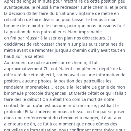
Apres de longue minute pour m’extraire de cette position peu
avantageuse, je réussi à me redresser sur le chemin, et je pris
la décision d’aller faire du bruit une vingtaine de mètre en
retrait afin de faire diversion pour laisser le temps à mon
binome de rejoindre le chemin, pour que nous puissions fuir!
La position de nos patrouilleurs étant imprenable ...
on fini par réussir à laisser en plan nos détracteurs. Et
décidâmes de rebrousser chemin sur plusieurs centaines de
mètre avant de remonter jusqu’au chemin qu’il y avait tout en
haut! Sur la salettes!
Au moment de notre arrivé sur ce chemin, il fut
approximativement 7h, ont étaient complément dépité de la
difficulté de cette objectif, car on avait aucune information de
position, aucune photos, la position des patrouilles les
rendaient imprenables... et puis la, l’eclaire De génie de mon
binome,le protocole d’urgence!!! Et Merde c’était ce qu’il fallait
faire des le début ! On a était trop con! La mort de notre
contact, le fait qu’on est aucune info transmise, justifiait le
protocole! Et la l’indécision nous acheva... on fini par se poser
dans une renfoncement du chemin et à manger, il était aux
alentours de 8h, ce fut à ce moment que nous eûmes des
nouvelles de l’organisation, nous confirmant notre théorie sur