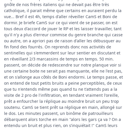
gnôle de nos frères italiens qui ne devait pas être très
catholique, il parait même que certains en auraient perdu la
vue... Bref il est 4h, temps d'aller réveiller CamS et Boni de
dormir. Je briefe CamS sur ce qui vient de se passer, on est
tous deux d'accord de jouer le RP et les laisser travailler, tant
qu'il n'y a plus d'erreur commise du genre branche qui casse
ou autre, on a apriori pas de raison d'aller les débusquer au
fin fond des fourrés. On reprends donc nos activités de
sentinelles qui s'emmerdent sur leur sentier en discutant et
en réveillant 2/3 marcassins de temps en temps. 50 min.
passent, on décide de redescendre sur notre planque voir si
une certaine boite ne serait pas manquante, elle ne l'est pas,
et on s'allonge aux côtés de Boni endormi. Le temps passe, et
on entend de tout petits bruits a peine perceptibles, de ceux
que tu n'entends même pas quand tu ne t'attends pas a la
visite de 2 pro de l'infiltration, en tendant vraiment l'oreille,
prêt a enfourcher la réplique au moindre bruit un peu trop
soutenu. CamS se tient prêt sa réplique en main, allongé sur
le dos. Les minutes passent, un binôme de patrouilleurs
débarquent alors torche en main "alors les gars ça va ? On a
entendu un bruit et plus rien, on s’inquiétait !" CamS leurs