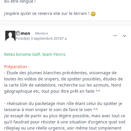
du être longue !
j'espère qu’on se reverra vite sur le terrain !
comment_3574
Author stats
Damon
Membre
Posté(e)
3 septembre 2018
7 a
Retex binome Golf, team Fenris
Préparation
:
- Étude des plumes blanches précédentes, visionnage de
toutes les vidéos de snipers, de spotter possibles, études de
la carte IGN de valdeblore, recherche sur les azimuts, Nord
géographique etc, tout pour être prêt en faite ^^
- réalisation du packetage mon rôle étant celui du spotter je
laisserai à mon sniper le soin de faire le sien ^^
j’ai essayé de partir au plus légère possible, mais avec tout ce
qu’il faudrait pour résister à une situation d’urgence quel soit
rôleplay ou une réelle urgence, voir même tout simplement