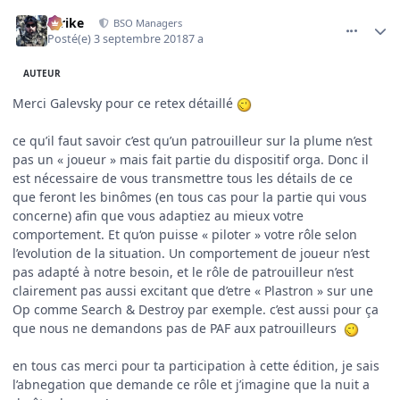
comment_3573
Author stats
Strike
BSO Managers
Posté(e)
3 septembre 2018
7 a
AUTEUR
Merci Galevsky pour ce retex détaillé
ce qu’il faut savoir c’est qu’un patrouilleur sur la plume n’est
pas un « joueur » mais fait partie du dispositif orga. Donc il
est nécessaire de vous transmettre tous les détails de ce
que feront les binômes (en tous cas pour la partie qui vous
concerne) afin que vous adaptiez au mieux votre
comportement. Et qu‘on puisse « piloter » votre rôle selon
l’evolution de la situation. Un comportement de joueur n’est
pas adapté à notre besoin, et le rôle de patrouilleur n’est
clairement pas aussi excitant que d’etre « Plastron » sur une
Op comme Search & Destroy par exemple. c’est aussi pour ça
que nous ne demandons pas de PAF aux patrouilleurs
en tous cas merci pour ta participation à cette édition, je sais
l’abnegation que demande ce rôle et j’imagine que la nuit a