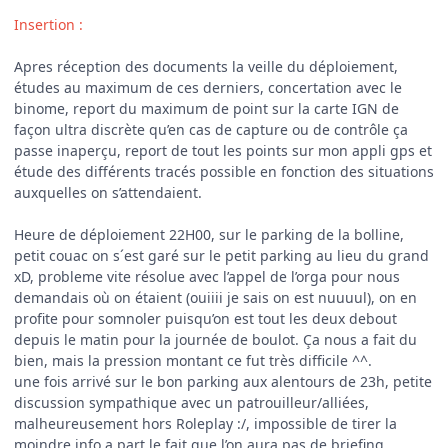
Insertion
:
Apres réception des documents la veille du déploiement,
études au maximum de ces derniers, concertation avec le
binome, report du maximum de point sur la carte IGN de
façon ultra discrète qu’en cas de capture ou de contrôle ça
passe inaperçu, report de tout les points sur mon appli gps et
étude des différents tracés possible en fonction des situations
auxquelles on s’attendaient.
Heure de déploiement 22H00, sur le parking de la bolline,
petit couac on s´est garé sur le petit parking au lieu du grand
xD, probleme vite résolue avec l’appel de l’orga pour nous
demandais où on étaient (ouiiii je sais on est nuuuul), on en
profite pour somnoler puisqu’on est tout les deux debout
depuis le matin pour la journée de boulot. Ça nous a fait du
bien, mais la pression montant ce fut très difficile ^^.
une fois arrivé sur le bon parking aux alentours de 23h, petite
discussion sympathique avec un patrouilleur/alliées,
malheureusement hors Roleplay :/, impossible de tirer la
moindre info a part le fait que l’on aura pas de briefing.