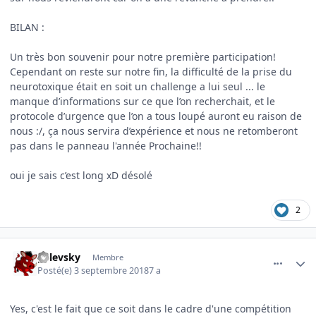
BILAN
:
Un très bon souvenir pour notre première participation!
Cependant on reste sur notre fin, la difficulté de la prise du
neurotoxique était en soit un challenge a lui seul ... le
manque d’informations sur ce que l’on recherchait, et le
protocole d’urgence que l’on a tous loupé auront eu raison de
nous :/, ça nous servira d’expérience et nous ne retomberont
pas dans le panneau l'année Prochaine!!
oui je sais c’est long xD désolé
2
comment_3575
Author stats
galevsky
Membre
Posté(e)
3 septembre 2018
7 a
Yes, c'est le fait que ce soit dans le cadre d'une compétition