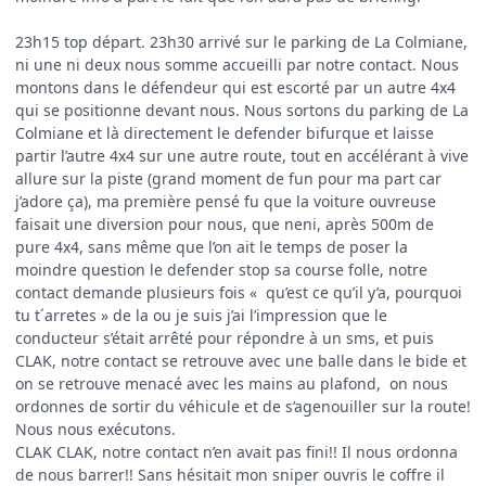
23h15 top départ. 23h30 arrivé sur le parking de La Colmiane,
ni une ni deux nous somme accueilli par notre contact. Nous
montons dans le défendeur qui est escorté par un autre 4x4
qui se positionne devant nous. Nous sortons du parking de La
Colmiane et là directement le defender bifurque et laisse
partir l’autre 4x4 sur une autre route, tout en accélérant à vive
allure sur la piste (grand moment de fun pour ma part car
j’adore ça), ma première pensé fu que la voiture ouvreuse
faisait une diversion pour nous, que neni, après 500m de
pure 4x4, sans même que l’on ait le temps de poser la
moindre question le defender stop sa course folle, notre
contact demande plusieurs fois « qu’est ce qu’il y’a, pourquoi
tu t´arretes » de la ou je suis j’ai l’impression que le
conducteur s’était arrêté pour répondre à un sms, et puis
CLAK, notre contact se retrouve avec une balle dans le bide et
on se retrouve menacé avec les mains au plafond, on nous
ordonnes de sortir du véhicule et de s’agenouiller sur la route!
Nous nous exécutons.
CLAK CLAK, notre contact n’en avait pas fini!! Il nous ordonna
de nous barrer!! Sans hésitait mon sniper ouvris le coffre il