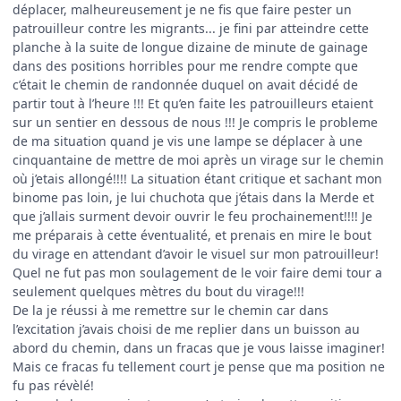
déplacer, malheureusement je ne fis que faire pester un
patrouilleur contre les migrants... je fini par atteindre cette
planche à la suite de longue dizaine de minute de gainage
dans des positions horribles pour me rendre compte que
c’était le chemin de randonnée duquel on avait décidé de
partir tout à l’heure !!! Et qu’en faite les patrouilleurs etaient
sur un sentier en dessous de nous !!! Je compris le probleme
de ma situation quand je vis une lampe se déplacer à une
cinquantaine de mettre de moi après un virage sur le chemin
où j’etais allongé!!!! La situation étant critique et sachant mon
binome pas loin, je lui chuchota que j’étais dans la Merde et
que j’allais surment devoir ouvrir le feu prochainement!!!! Je
me préparais à cette éventualité, et prenais en mire le bout
du virage en attendant d’avoir le visuel sur mon patrouilleur!
Quel ne fut pas mon soulagement de le voir faire demi tour a
seulement quelques mètres du bout du virage!!!
De la je réussi à me remettre sur le chemin car dans
l’excitation j’avais choisi de me replier dans un buisson au
abord du chemin, dans un fracas que je vous laisse imaginer!
Mais ce fracas fu tellement court je pense que ma position ne
fu pas révèlé!