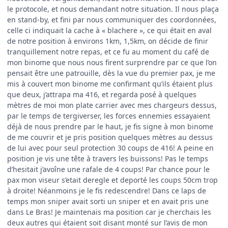
le protocole, et nous demandant notre situation. Il nous plaça
en stand-by, et fini par nous communiquer des coordonnées,
celle ci indiquait la cache à « blachere », ce qui était en aval
de notre position à environs 1km, 1,5km, on décide de finir
tranquillement notre repas, et ce fu au moment du café de
mon binome que nous nous firent surprendre par ce que l’on
pensait être une patrouille, dès la vue du premier pax, je me
mis à couvert mon binome me confirmant qu’ils étaient plus
que deux, j’attrapa ma 416, et regarda posé à quelques
mètres de moi mon plate carrier avec mes chargeurs dessus,
par le temps de tergiverser, les forces ennemies essayaient
déjà de nous prendre par le haut, je fis signe à mon binome
de me couvrir et je pris position quelques mètres au dessus
de lui avec pour seul protection 30 coups de 416! A peine en
position je vis une tête à travers les buissons! Pas le temps
d’hesitait j’avoîne une rafale de 4 coups! Par chance pour le
pax mon viseur s’etait deregle et deporté les coups 50cm trop
à droite! Néanmoins je le fis redescendre! Dans ce laps de
temps mon sniper avait sorti un sniper et en avait pris une
dans Le Bras! Je maintenais ma position car je cherchais les
deux autres qui étaient soit disant monté sur l’avis de mon