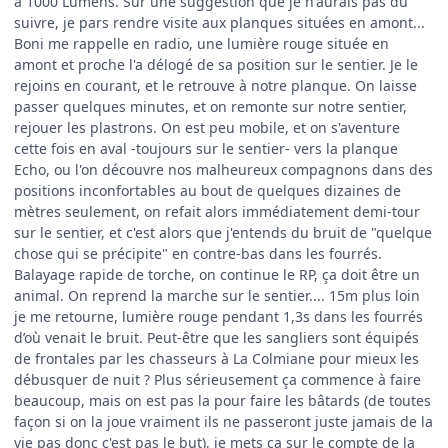
à 1000 Lumens. Sur une suggestion que je n'aurais pas du
suivre, je pars rendre visite aux planques situées en amont...
Boni me rappelle en radio, une lumière rouge située en
amont et proche l'a délogé de sa position sur le sentier. Je le
rejoins en courant, et le retrouve à notre planque. On laisse
passer quelques minutes, et on remonte sur notre sentier,
rejouer les plastrons. On est peu mobile, et on s'aventure
cette fois en aval -toujours sur le sentier- vers la planque
Echo, ou l'on découvre nos malheureux compagnons dans des
positions inconfortables au bout de quelques dizaines de
mètres seulement, on refait alors immédiatement demi-tour
sur le sentier, et c'est alors que j'entends du bruit de "quelque
chose qui se précipite" en contre-bas dans les fourrés.
Balayage rapide de torche, on continue le RP, ça doit être un
animal. On reprend la marche sur le sentier.... 15m plus loin
je me retourne, lumière rouge pendant 1,3s dans les fourrés
d’où venait le bruit. Peut-être que les sangliers sont équipés
de frontales par les chasseurs à La Colmiane pour mieux les
débusquer de nuit ? Plus sérieusement ça commence à faire
beaucoup, mais on est pas la pour faire les bâtards (de toutes
façon si on la joue vraiment ils ne passeront juste jamais de la
vie pas donc c'est pas le but), je mets ça sur le compte de la