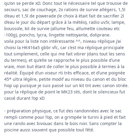
qu’on se perde xD. Donc tout le nécessaire tel que trousse de
secours, sac de couchage, 2x rations de survie allégers, 1,5l
d’eau et 1,5l de powerade (le choix à était fait de sacrifier 2l
d’eau le jour du départ grâce à la météo), radio uv5r, lampe,
boussole, kit de survie (allume feu, allumette couteau etc
-100g), poncho, lycra, lingette nettoyante, doliprane.
voila pour la liste non intéressante ^^, niveau réplique j’ai
choisi la HK416a5 gbbr vfc, car c’est ma réplique principale
tout simplement, celle qui me fait vibrer (dans tout les sens
du termes), et qu’elle se rapproche le plus possible d’une
vraie, mon but étant de coller le plus possible à termes à la
réalité. Équipé d’un viseur rti très efficace, et d’une poignée
45* ultra légère, petite modif au niveau du canon et du bloc
hop up puisque je suis passé sur un kit tnt avec canon striée.
pour la réplique de point le MK23 stti, dont le silencieux fut
cassé durant l’op xD
- préparation physique, ce fut des randonnées avec le sac
rempli comme pour l’op, on a grimpée le turini à pied et fait
une rando avec bivouac dans le bois noir. Sans compter la
piscine aussi souvent que possible tout l’été.