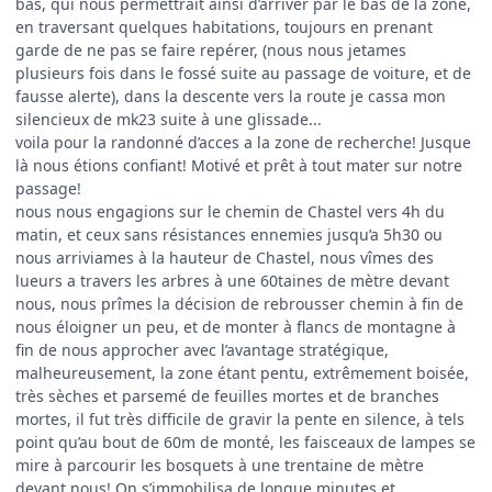
bas, qui nous permettrait ainsi d’arriver par le bas de la zone,
en traversant quelques habitations, toujours en prenant
garde de ne pas se faire repérer, (nous nous jetames
plusieurs fois dans le fossé suite au passage de voiture, et de
fausse alerte), dans la descente vers la route je cassa mon
silencieux de mk23 suite à une glissade...
voila pour la randonné d’acces a la zone de recherche! Jusque
là nous étions confiant! Motivé et prêt à tout mater sur notre
passage!
nous nous engagions sur le chemin de Chastel vers 4h du
matin, et ceux sans résistances ennemies jusqu’a 5h30 ou
nous arriviames à la hauteur de Chastel, nous vîmes des
lueurs a travers les arbres à une 60taines de mètre devant
nous, nous prîmes la décision de rebrousser chemin à fin de
nous éloigner un peu, et de monter à flancs de montagne à
fin de nous approcher avec l’avantage stratégique,
malheureusement, la zone étant pentu, extrêmement boisée,
très sèches et parsemé de feuilles mortes et de branches
mortes, il fut très difficile de gravir la pente en silence, à tels
point qu’au bout de 60m de monté, les faisceaux de lampes se
mire à parcourir les bosquets à une trentaine de mètre
devant nous! On s’immobilisa de longue minutes et