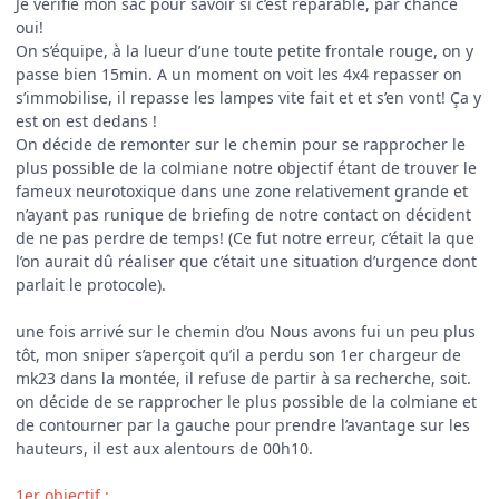
Je vérifie mon sac pour savoir si c’est réparable, par chance
oui!
On s’équipe, à la lueur d’une toute petite frontale rouge, on y
passe bien 15min. A un moment on voit les 4x4 repasser on
s’immobilise, il repasse les lampes vite fait et et s’en vont! Ça y
est on est dedans !
On décide de remonter sur le chemin pour se rapprocher le
plus possible de la colmiane notre objectif étant de trouver le
fameux neurotoxique dans une zone relativement grande et
n’ayant pas runique de briefing de notre contact on décident
de ne pas perdre de temps! (Ce fut notre erreur, c’était la que
l’on aurait dû réaliser que c’était une situation d’urgence dont
parlait le protocole).
une fois arrivé sur le chemin d’ou Nous avons fui un peu plus
tôt, mon sniper s’aperçoit qu’il a perdu son 1er chargeur de
mk23 dans la montée, il refuse de partir à sa recherche, soit.
on décide de se rapprocher le plus possible de la colmiane et
de contourner par la gauche pour prendre l’avantage sur les
hauteurs, il est aux alentours de 00h10.
1er objectif
: