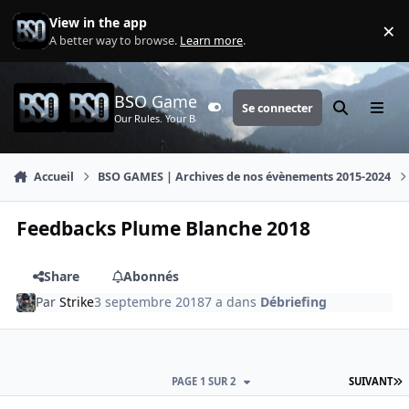
Aller au contenu
View in the app
×
Di
A better way to browse.
Learn more
.
BSO Games
Se connecter
Customizer
Rechercher
Menu
Our Rules. Your Battle.
Accueil
BSO GAMES | Archives de nos évènements 2015-2024
Feedbacks Plume Blanche 2018
Share
Abonnés
Par
Strike
3 septembre 2018
7 a
dans
Débriefing
D
PAGE 1 SUR 2
SUIVANT
comment_3568
Author stats