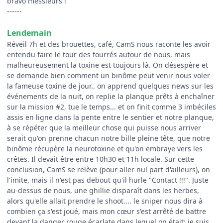
bravo messieurs !
------
Lendemain
Réveil 7h et des brouettes, café, CamS nous raconte les avoir
entendu faire le tour des fourrés autour de nous, mais
malheureusement la toxine est toujours là. On désespère et
se demande bien comment un binôme peut venir nous voler
la fameuse toxine de jour.. on apprend quelques news sur les
événements de la nuit, on replie la planque prêts à enchaîner
sur la mission #2, tue le temps... et on finit comme 3 imbéciles
assis en ligne dans la pente entre le sentier et notre planque,
à se répéter que la meilleur chose qui puisse nous arriver
serait qu'on prenne chacun notre bille pleine tête, que notre
binôme récupère la neurotoxine et qu'on embraye vers les
crêtes. Il devait être entre 10h30 et 11h locale. Sur cette
conclusion, CamS se relève (pour aller nul part d'ailleurs), on
l'imite, mais il n'est pas debout qu'il hurle "Contact !!!". Juste
au-dessus de nous, une ghillie disparaît dans les herbes,
alors qu'elle allait prendre le shoot.... le sniper nous dira à
combien ça s'est joué, mais mon cœur s'est arrêté de battre
devant la danger rouge écarlate dans lequel on était: je suis