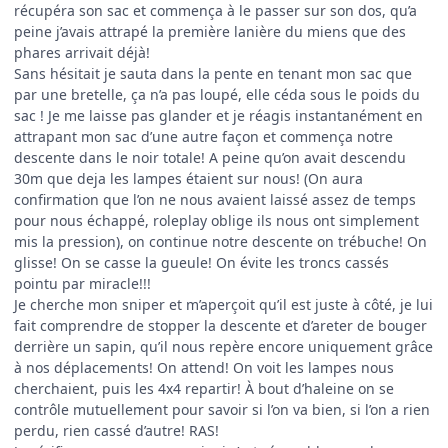
récupéra son sac et commença à le passer sur son dos, qu’a
peine j’avais attrapé la première lanière du miens que des
phares arrivait déjà!
Sans hésitait je sauta dans la pente en tenant mon sac que
par une bretelle, ça n’a pas loupé, elle céda sous le poids du
sac ! Je me laisse pas glander et je réagis instantanément en
attrapant mon sac d’une autre façon et commença notre
descente dans le noir totale! A peine qu’on avait descendu
30m que deja les lampes étaient sur nous! (On aura
confirmation que l’on ne nous avaient laissé assez de temps
pour nous échappé, roleplay oblige ils nous ont simplement
mis la pression), on continue notre descente on trébuche! On
glisse! On se casse la gueule! On évite les troncs cassés
pointu par miracle!!!
Je cherche mon sniper et m’aperçoit qu’il est juste à côté, je lui
fait comprendre de stopper la descente et d’areter de bouger
derrière un sapin, qu’il nous repère encore uniquement grâce
à nos déplacements! On attend! On voit les lampes nous
cherchaient, puis les 4x4 repartir! À bout d’haleine on se
contrôle mutuellement pour savoir si l’on va bien, si l’on a rien
perdu, rien cassé d’autre! RAS!