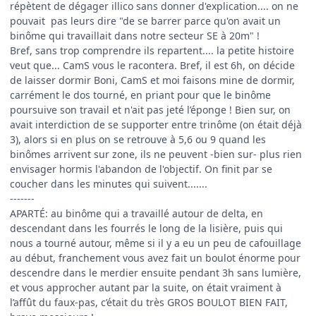
répètent de dégager illico sans donner d'explication.... on ne
pouvait pas leurs dire "de se barrer parce qu'on avait un
binôme qui travaillait dans notre secteur SE à 20m" !
Bref, sans trop comprendre ils repartent.... la petite histoire
veut que... CamS vous le racontera. Bref, il est 6h, on décide
de laisser dormir Boni, CamS et moi faisons mine de dormir,
carrément le dos tourné, en priant pour que le binôme
poursuive son travail et n'ait pas jeté l’éponge ! Bien sur, on
avait interdiction de se supporter entre trinôme (on était déjà
3), alors si en plus on se retrouve à 5,6 ou 9 quand les
binômes arrivent sur zone, ils ne peuvent -bien sur- plus rien
envisager hormis l'abandon de l'objectif. On finit par se
coucher dans les minutes qui suivent.......
-------
APARTÉ: au binôme qui a travaillé autour de delta, en
descendant dans les fourrés le long de la lisière, puis qui
nous a tourné autour, même si il y a eu un peu de cafouillage
au début, franchement vous avez fait un boulot énorme pour
descendre dans le merdier ensuite pendant 3h sans lumière,
et vous approcher autant par la suite, on était vraiment à
l’affût du faux-pas, c’était du très GROS BOULOT BIEN FAIT,