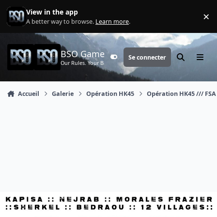
Aller au contenu
View in the app
×
Di
A better way to browse.
Learn more
.
BSO Games
Se connecter
Customizer
Rechercher
Menu
Our Rules. Your Battle.
Accueil
Galerie
Opération HK45
Opération HK45 /// FSA +