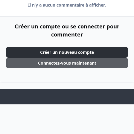
Il n’y a aucun commentaire à afficher.
Créer un compte ou se connecter pour
commenter
Créer un nouveau compte
Connectez-vous maintenant
Light Mode
Dark Mode
System Preference
f
i
a
n
Langue
Thème
Politique de confidentialité
Cookies
c
s
Theme
by
IPSFocus
e
t
BSOGames
Powered by
Invision Community