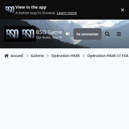
Aller au contenu
View in the app
×
Di
A better way to browse.
Learn more
.
BSO Games
Se connecter
Customizer
Rechercher
Menu
Our Rules. Your Battle.
Accueil
Galerie
Opération HK45
Opération HK45 /// FSA +