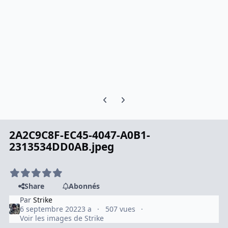
Previous carousel slide
Next carousel slide
2A2C9C8F-EC45-4047-A0B1-
2313534DD0AB.jpeg
Share
Abonnés
Par
Strike
6 septembre 2022
3 a
507 vues
Voir les images de Strike