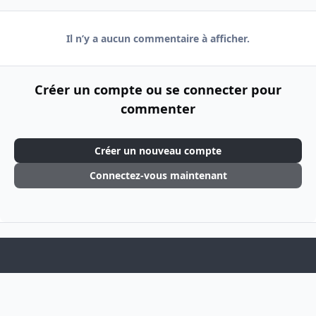
Il n’y a aucun commentaire à afficher.
Créer un compte ou se connecter pour
commenter
Créer un nouveau compte
Connectez-vous maintenant
Light Mode
Dark Mode
System Preference
f
i
a
n
Langue
Thème
Politique de confidentialité
Cookies
c
s