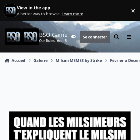
Aller au contenu
View in the app
×
Di
A better way to browse.
Learn more
.
BSO Games
Se connecter
Customizer
Rechercher
Menu
Our Rules. Your Battle.
Accueil
Galerie
Milsim MEMES by Strike
Février à Déce