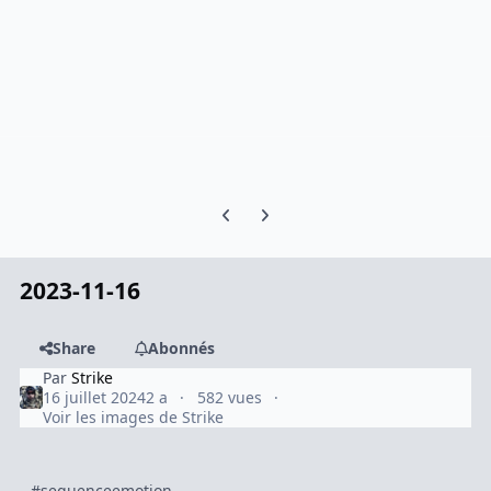
Previous carousel slide
Next carousel slide
2023-11-16
Share
Abonnés
Par
Strike
16 juillet 2024
2 a
582 vues
Voir les images de Strike
#sequenceemotion