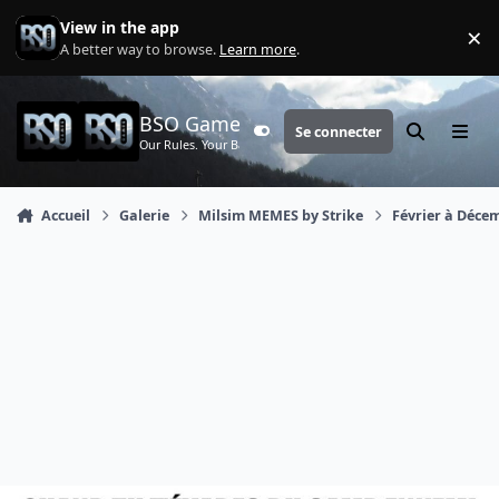
Aller au contenu
View in the app
×
Di
A better way to browse.
Learn more
.
BSO Games
Se connecter
Customizer
Rechercher
Menu
Our Rules. Your Battle.
Accueil
Galerie
Milsim MEMES by Strike
Février à Déce