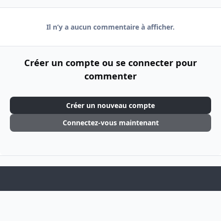
Il n’y a aucun commentaire à afficher.
Créer un compte ou se connecter pour
commenter
Créer un nouveau compte
Connectez-vous maintenant
Light Mode
Dark Mode
System Preference
f
i
a
n
Langue
Thème
Politique de confidentialité
Cookies
c
s