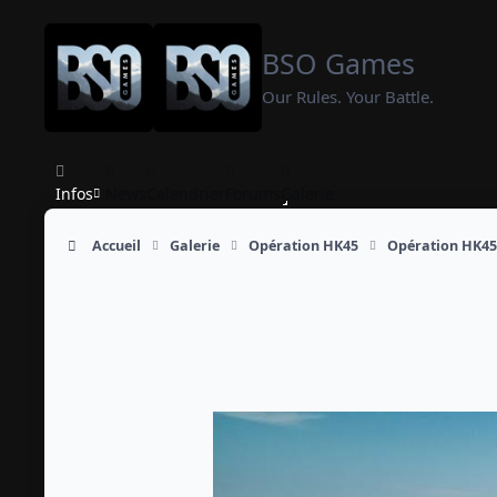
Aller au contenu
BSO Games
Our Rules. Your Battle.
Infos
News
Calendrier
Forums
Galerie
Accueil
Galerie
Opération HK45
Opération HK45 