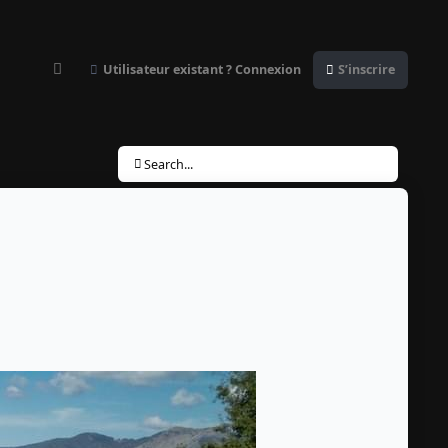
Utilisateur existant ? Connexion
S’inscrire
Customizer
Search...