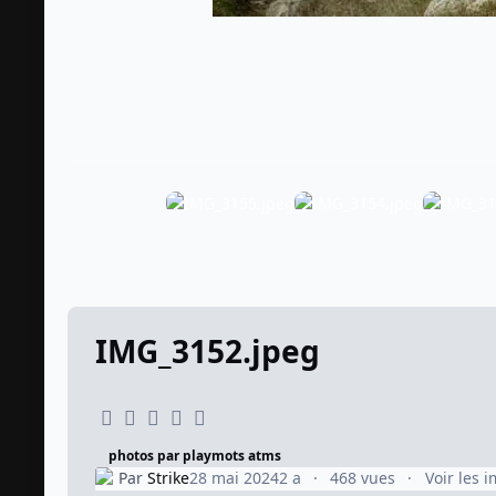
IMG_3152.jpeg
photos par playmots atms
Par
Strike
28 mai 2024
2 a
468 vues
Voir les 