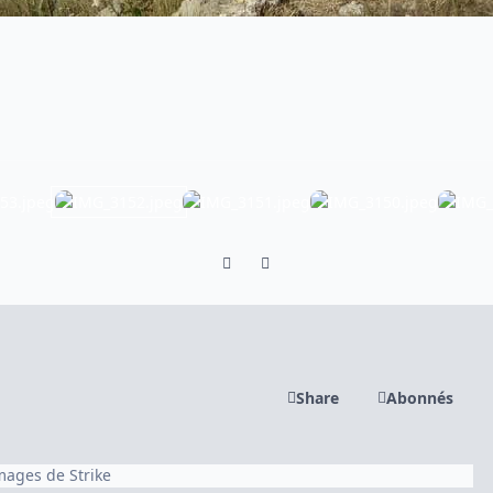
Previous carousel slide
Next carousel slide
Share
Abonnés
images de Strike