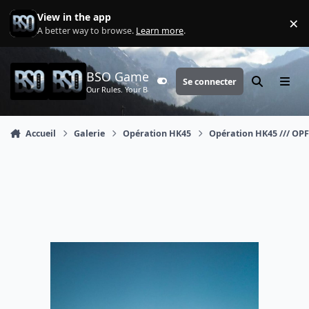
Aller au contenu
View in the app
×
Di
A better way to browse.
Learn more
.
BSO Games
Se connecter
Customizer
Rechercher
Menu
Our Rules. Your Battle.
Accueil
Galerie
Opération HK45
Opération HK45 /// OPFO