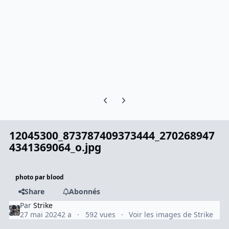
Previous carousel slide
Next carousel slide
12045300_873787409373444_270268947
4341369064_o.jpg
photo par blood
Share
Abonnés
Par
Strike
27 mai 2024
2 a
592 vues
Voir les images de Strike