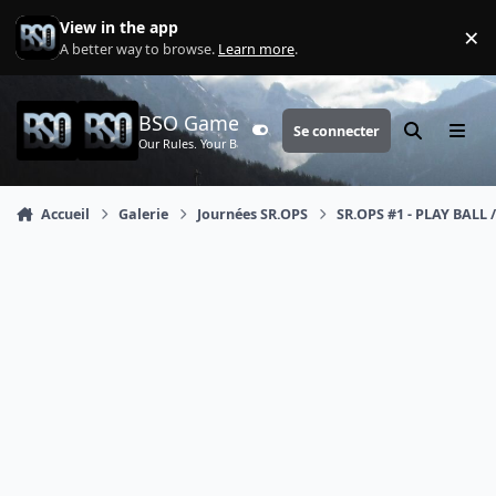
Aller au contenu
View in the app
×
Di
A better way to browse.
Learn more
.
BSO Games
Se connecter
Customizer
Rechercher
Menu
Our Rules. Your Battle.
Accueil
Galerie
Journées SR.OPS
SR.OPS #1 - PLAY BALL /