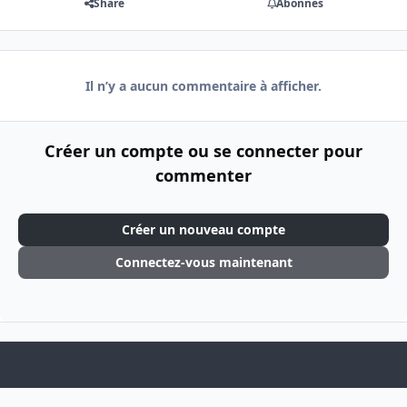
Share
Abonnés
Il n’y a aucun commentaire à afficher.
Créer un compte ou se connecter pour
commenter
Créer un nouveau compte
Connectez-vous maintenant
Light Mode
Dark Mode
System Preference
f
i