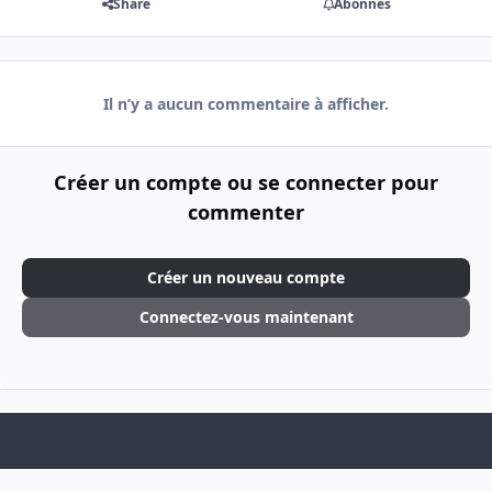
Share
Abonnés
Il n’y a aucun commentaire à afficher.
Créer un compte ou se connecter pour
commenter
Créer un nouveau compte
Connectez-vous maintenant
Light Mode
Dark Mode
System Preference
f
i