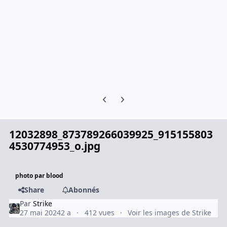
Previous carousel slide
Next carousel slide
12032898_873789266039925_915155803
4530774953_o.jpg
photo par blood
Share
Abonnés
Par
Strike
27 mai 2024
2 a
412 vues
Voir les images de Strike