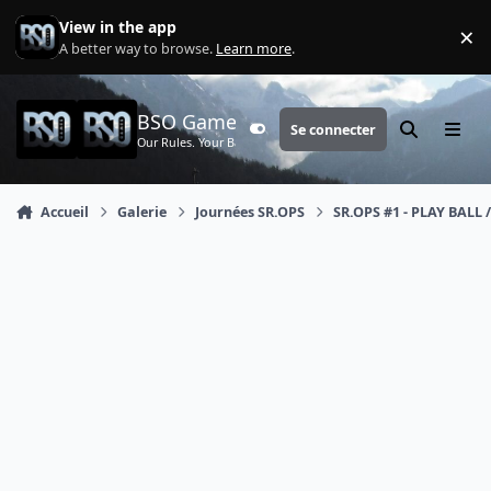
Aller au contenu
View in the app
×
Di
A better way to browse.
Learn more
.
BSO Games
Se connecter
Customizer
Rechercher
Menu
Our Rules. Your Battle.
Accueil
Galerie
Journées SR.OPS
SR.OPS #1 - PLAY BALL /