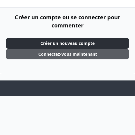
Créer un compte ou se connecter pour
commenter
Créer un nouveau compte
Connectez-vous maintenant
Light Mode
Dark Mode
System Preference
f
i
a
n
Langue
Thème
Politique de confidentialité
Cookies
c
s
Theme
by
IPSFocus
e
t
BSOGames
Powered by
Invision Community
b
a