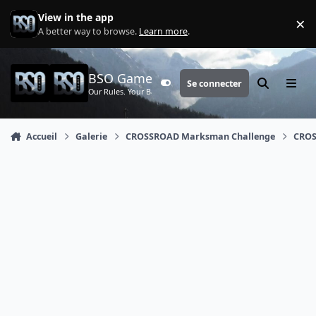
Aller au contenu
View in the app
×
Di
A better way to browse.
Learn more
.
BSO Games
Se connecter
Customizer
Rechercher
Menu
Our Rules. Your Battle.
Accueil
Galerie
CROSSROAD Marksman Challenge
CROS