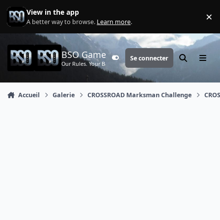
Aller au contenu
View in the app
×
Di
A better way to browse.
Learn more
.
BSO Games
Se connecter
Customizer
Rechercher
Menu
Our Rules. Your Battle.
Accueil
Galerie
CROSSROAD Marksman Challenge
CROS