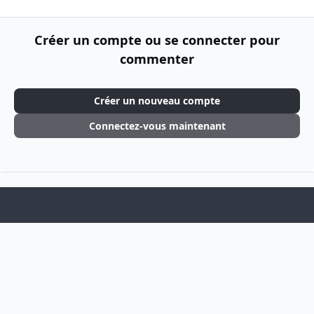
Créer un compte ou se connecter pour
commenter
Créer un nouveau compte
Connectez-vous maintenant
Light Mode
Dark Mode
System Preference
f
i
a
n
Langue
Thème
Politique de confidentialité
Cookies
c
s
Theme
by
IPSFocus
e
t
BSOGames
Powered by
Invision Community
b
a