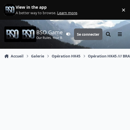
Aller au contenu
View in the app
×
Di
A better way to browse.
Learn more
.
BSO Games
Se connecter
Customizer
Rechercher
Menu
Our Rules. Your Battle.
Accueil
Galerie
Opération HK45
Opération HK45 /// BRA