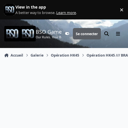
Aller au contenu
View in the app
×
Di
A better way to browse.
Learn more
.
BSO Games
Se connecter
Customizer
Rechercher
Menu
Our Rules. Your Battle.
Accueil
Galerie
Opération HK45
Opération HK45 /// BRA