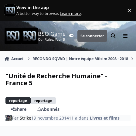
Aller au contenu
View in the app
×
Di
A better way to browse.
Learn more
.
BSO Games
Se connecter
Customizer
Rechercher
Menu
Our Rules. Your Battle.
Accueil
RECONDO SQVAD | Notre équipe Milsim 2008 - 2018
"Unité de Recherche Humaine" -
France 5
reportage
reportage
Share
Abonnés
Par
Strike
19 novembre 2014
11 a
dans
Livres et films