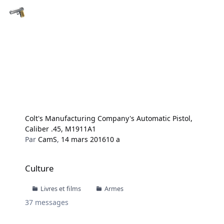
Colt's Manufacturing Company's Automatic Pistol,
Caliber .45, M1911A1
Par
CamS
,
14 mars 2016
10 a
Culture
Culture
Livres et films
Armes
37
messages