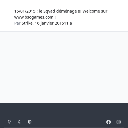
15/01/2015 : le Sqvad déménage !!! Welcome sur
www.bsogames.com !
Par
Strike
,
16 janvier 2015
11 a
Light Mode
Dark Mode
System Preference
f
i
a
n