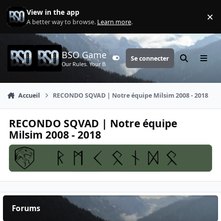
Aller au contenu
View in the app
×
Di
A better way to browse.
Learn more
.
BSO Games
Se connecter
Customizer
Rechercher
Menu
Our Rules. Your Battle.
Accueil
RECONDO SQVAD | Notre équipe Milsim 2008 - 2018
RECONDO SQVAD | Notre équipe
Milsim 2008 - 2018
Forums