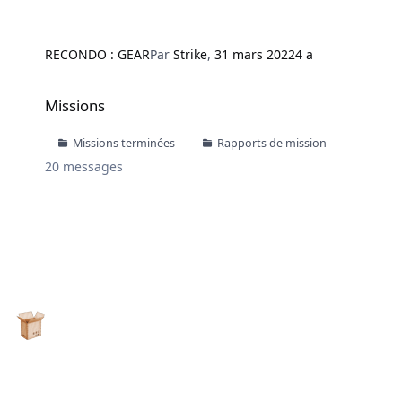
RECONDO : GEAR
Par
Strike
,
31 mars 2022
4 a
Missions
Missions
Missions terminées
Rapports de mission
20
messages