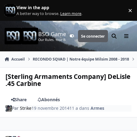
Aller au contenu
View in the app
×
Di
A better way to browse.
Learn more
.
BSO Games
Se connecter
Customizer
Rechercher
Menu
Our Rules. Your Battle.
Accueil
RECONDO SQVAD | Notre équipe Milsim 2008 - 2018
[Sterling Armaments Company] DeLisle
.45 Carbine
Share
Abonnés
Par
Strike
19 novembre 2014
11 a
dans
Armes
comment_138
Author stats