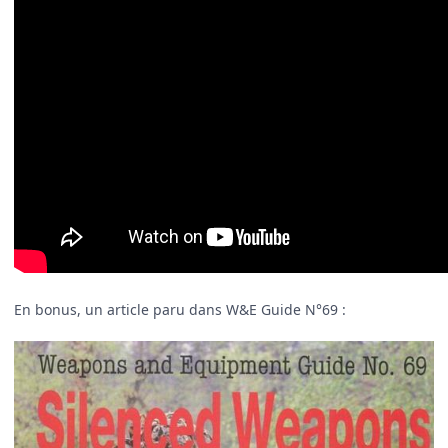
En bonus, un article paru dans W&E Guide N°69 :