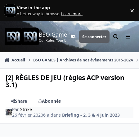
Aller au contenu
View in the app
×
Di
A better way to browse.
Learn more
.
BSO Games
Se connecter
Customizer
Rechercher
Menu
Our Rules. Your Battle.
Accueil
BSO GAMES | Archives de nos évènements 2015-2024
[2] RÈGLES DE JEU (règles ACP version
3.1)
Share
Abonnés
Par
Strike
26 février 2020
6 a
dans
Briefing - 2, 3 & 4 Juin 2023