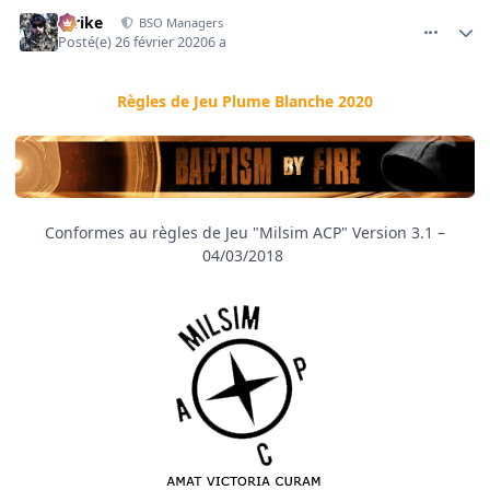
comment_4022
Author stats
Strike
BSO Managers
Posté(e)
26 février 2020
6 a
Règles de Jeu Plume Blanche 2020
Conformes au règles de Jeu "Milsim ACP" Version 3.1 –
04/03/2018
CURAM