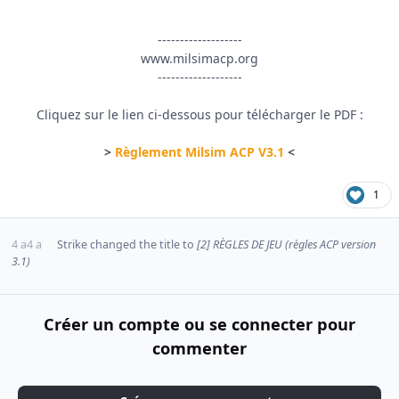
-------------------
www.milsimacp.org
-------------------
Cliquez sur le lien ci-dessous pour télécharger le PDF :
>
Règlement Milsim ACP V3.1
<
1
4 a
4 a
Strike
changed the title to
[2] RÈGLES DE JEU (règles ACP version
3.1)
Créer un compte ou se connecter pour
commenter