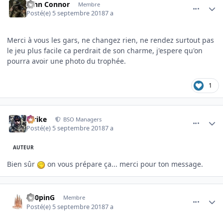
John Connor
Membre
Posté(e)
5 septembre 2018
7 a
Merci à vous les gars, ne changez rien, ne rendez surtout pas
le jeu plus facile ca perdrait de son charme, j'espere qu'on
pourra avoir une photo du trophée.
1
comment_3613
Author stats
Strike
BSO Managers
Posté(e)
5 septembre 2018
7 a
AUTEUR
Bien sûr
on vous prépare ça... merci pour ton message.
comment_3614
Author stats
Lo0pinG
Membre
Posté(e)
5 septembre 2018
7 a