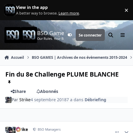
Aller au contenu
View in the app
×
Di
A better way to browse.
Learn more
.
BSO Games
Se connecter
Customizer
Rechercher
Menu
Our Rules. Your Battle.
Accueil
BSO GAMES | Archives de nos évènements 2015-2024
Fin du 8e Challenge PLUME BLANCHE
Share
Abonnés
Par
Strike
4 septembre 2018
7 a
dans
Débriefing
comment_3607
Author stats
Strike
BSO Managers