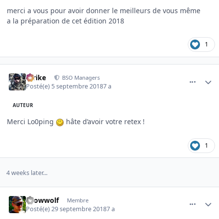
merci a vous pour avoir donner le meilleurs de vous même
a la préparation de cet édition 2018
1
comment_3617
Author stats
Strike
BSO Managers
Posté(e)
5 septembre 2018
7 a
AUTEUR
Merci Lo0ping
hâte d’avoir votre retex !
1
4 weeks later...
comment_3641
Author stats
snowwolf
Membre
Posté(e)
29 septembre 2018
7 a