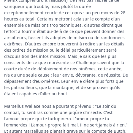
Phenix comprendront l'allusion). Ce n'est pas l'absence de
vainqueur qui trouble, mais plutôt la durée
exceptionnellement courte de cet opus : un peu moins de 28
heures au total. Certains mettront cela sur le compte d'un
ensemble de missions trop techniques, d'autres diront que
l'effort à fournir était au-delà de ce que peuvent donner des
airsofteurs, fussent-ils adeptes de milsim ou de randonnées
extrêmes. D'autres encore trouveront à redire sur les détails
des ordres de mission ou le délai particulièrement serré
d'acquisition des infos mission. Mais je sais que les plus
conscients de ce que représente ce Challenge savent que la
courte durée de déploiement de nos binômes, cette année,
n'a qu'une seule cause : leur envie, dévorante, de réussite. De
dépassement d'eux-mêmes. Leur envie d'être plus forts que
les patrouilleurs, que la montagne, et de se prouver qu'ils
étaient capables d'aller au bout.
Marsellus Wallace nous a pourtant prévenu : "Le soir du
combat, tu sentiras comme une piqûre d'insecte. C'est
l'amour-propre qui te turlupinera. L'amour-propre tu
l'emmerdes ! L'amour-propre fait mal, il ne sert jamais à rien."
Et autant Marsellus se plantait grave sur le compte de Butch,