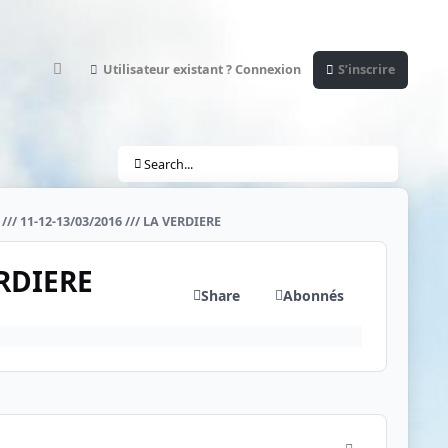
Utilisateur existant ? Connexion
S’inscrire
Customizer
Search...
/// 11-12-13/03/2016 /// LA VERDIERE
ERDIERE
Share
Abonnés
comment_2366