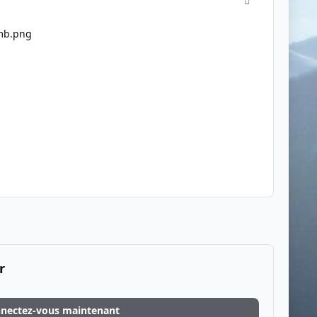
r
nectez-vous maintenant