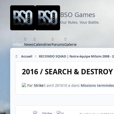
Aller au contenu
BSO Games
Our Rules. Your Battle.
Infos
News
Calendrier
Forums
Galerie
Accueil
RECONDO SQVAD | Notre équipe Milsim 2008 - 2
2016 / SEARCH & DESTROY I
Par
Strike
5 avril 2016
10 a
dans
Missions terminée