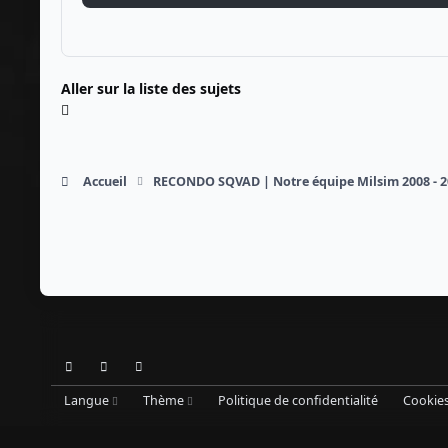
Aller sur la liste des sujets
Accueil
RECONDO SQVAD | Notre équipe Milsim 2008 - 2
Light Mode
Dark Mode
System Preference
Langue
Thème
Politique de confidentialité
Cookie