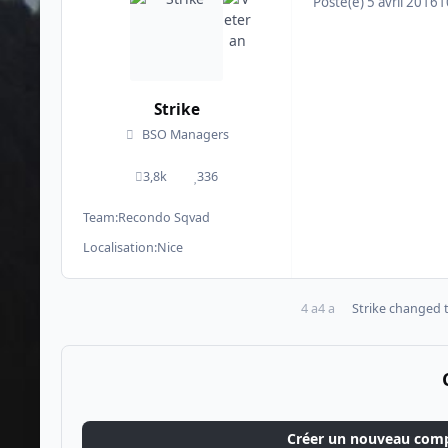
Posté(e)
5 avril 2016
1
Strike
BSO Managers
3,8k
336
messages
Réputation
Team:
Recondo Sqvad
Localisation:
Nice
4 a
4 a
Strike
changed th
Créer un nouveau com