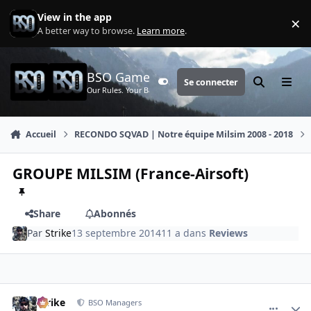
Aller au contenu
View in the app
×
Di
A better way to browse.
Learn more
.
BSO Games
Se connecter
Customizer
Rechercher
Menu
Our Rules. Your Battle.
Accueil
RECONDO SQVAD | Notre équipe Milsim 2008 - 2018
GROUPE MILSIM (France-Airsoft)
Share
Abonnés
Par
Strike
13 septembre 2014
11 a
dans
Reviews
comment_44
Author stats
Strike
BSO Managers