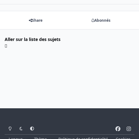
Share
Abonnés
Aller sur la liste des sujets
Light Mode
Dark Mode
System Preference
f
i
a
n