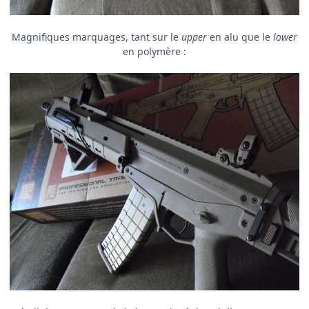
Magnifiques marquages, tant sur le
upper
en alu que le
lower
en polymère :