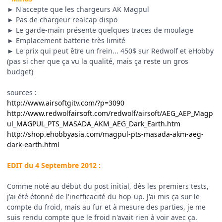
► N'accepte que les chargeurs AK Magpul
► Pas de chargeur realcap dispo
► Le garde-main présente quelques traces de moulage
► Emplacement batterie très limité
► Le prix qui peut être un frein... 450$ sur Redwolf et eHobby
(pas si cher que ça vu la qualité, mais ça reste un gros
budget)
sources :
http://www.airsoftgitv.com/?p=3090
http://www.redwolfairsoft.com/redwolf/airsoft/AEG_AEP_Magp
ul_MAGPUL_PTS_MASADA_AKM_AEG_Dark_Earth.htm
http://shop.ehobbyasia.com/magpul-pts-masada-akm-aeg-
dark-earth.html
EDIT du 4 Septembre 2012 :
Comme noté au début du post initial, dès les premiers tests,
j'ai été étonné de l'inefficacité du hop-up. J'ai mis ça sur le
compte du froid, mais au fur et à mesure des parties, je me
suis rendu compte que le froid n'avait rien à voir avec ça.