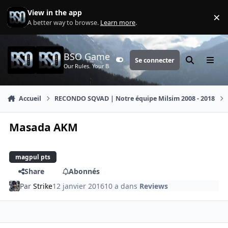
Aller au contenu
View in the app
×
Di
A better way to browse.
Learn more
.
BSO Games
Se connecter
Customizer
Rechercher
Menu
Our Rules. Your Battle.
Accueil
RECONDO SQVAD | Notre équipe Milsim 2008 - 2018
Masada AKM
magpul pts
Share
Abonnés
Par
Strike
12 janvier 2016
10 a
dans
Reviews
comment_2103
Author stats