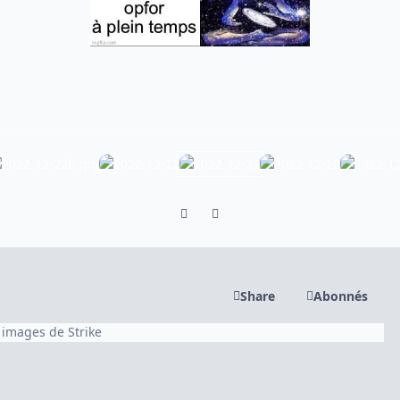
Previous carousel slide
Next carousel slide
Share
Abonnés
s images de Strike