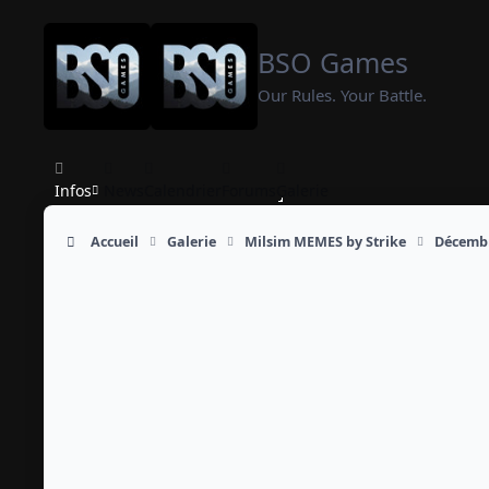
Aller au contenu
BSO Games
Our Rules. Your Battle.
Infos
News
Calendrier
Forums
Galerie
Accueil
Galerie
Milsim MEMES by Strike
Décemb