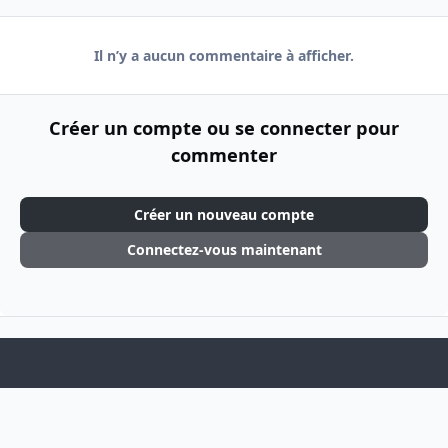
Il n’y a aucun commentaire à afficher.
Créer un compte ou se connecter pour
commenter
Créer un nouveau compte
Connectez-vous maintenant
Light Mode
Dark Mode
System Preference
f
i
a
n
Langue
Thème
Politique de confidentialité
Cookies
c
s