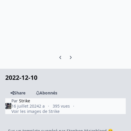
Previous carousel slide
Next carousel slide
2022-12-10
Share
Abonnés
Par
Strike
16 juillet 2024
2 a
395 vues
Voir les images de Strike
Sur un template suggéré par Stephen Majorblood
😋