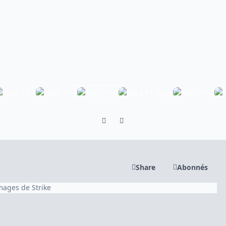
Previous carousel slide
Next carousel slide
Share
Abonnés
images de Strike