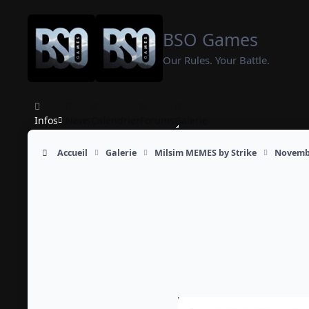
Aller au contenu
BSO Games
Our Rules. Your Battle.
Infos
News
Calendrier
Forums
Galerie
Accueil
Galerie
Milsim MEMES by Strike
Novemb