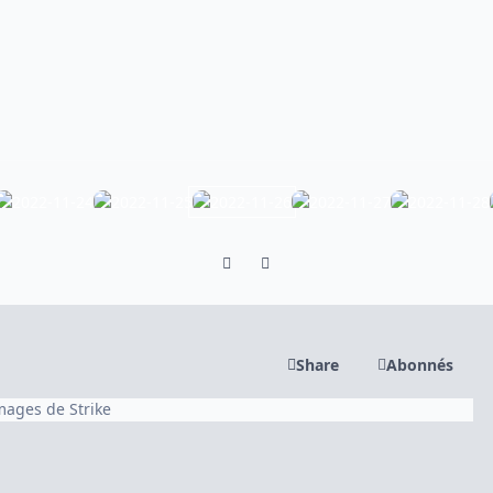
Previous carousel slide
Next carousel slide
Share
Abonnés
images de Strike