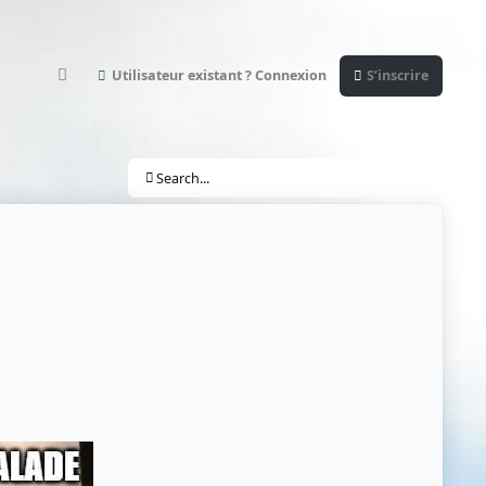
Utilisateur existant ? Connexion
S’inscrire
Customizer
Search...