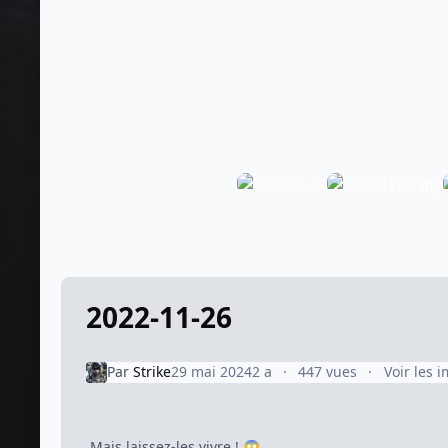
2022-11-26
Par
Strike
29 mai 2024
2 a
447 vues
Voir les 
Mais laissez-les vivre !
😱