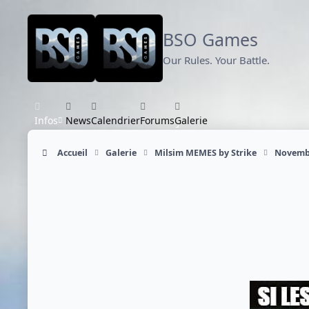
Aller au contenu
BSO Games
Our Rules. Your Battle.
Infos
News
Calendrier
Forums
Galerie
Accueil
Galerie
Milsim MEMES by Strike
Novemb