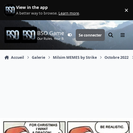
Aller au contenu
View in the app
×
Di
A better way to browse.
Learn more
.
BSO Games
Se connecter
Customizer
Rechercher
Menu
Our Rules. Your Battle.
Accueil
Galerie
Milsim MEMES by Strike
Octobre 2022