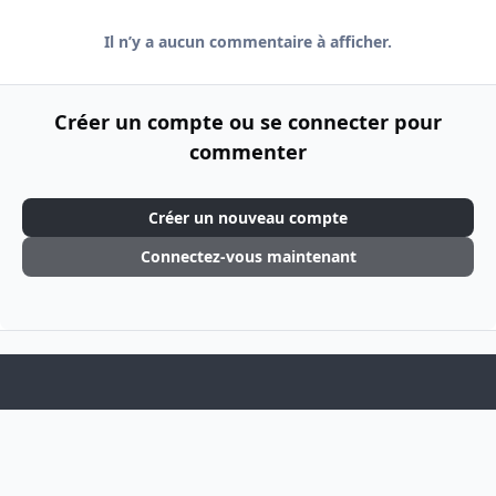
Il n’y a aucun commentaire à afficher.
Créer un compte ou se connecter pour
commenter
Créer un nouveau compte
Connectez-vous maintenant
Light Mode
Dark Mode
System Preference
f
i
a
n
Langue
Thème
Politique de confidentialité
Cookies
c
s
Theme
by
IPSFocus