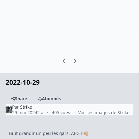
Previous carousel slide
Next carousel slide
2022-10-29
Share
Abonnés
Par
Strike
29 mai 2024
2 a
405 vues
Voir les images de Strike
Faut grandir un peu les gars. AEG !
👊🏼