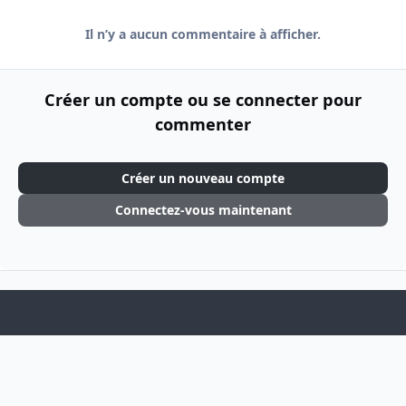
Il n’y a aucun commentaire à afficher.
Créer un compte ou se connecter pour
commenter
Créer un nouveau compte
Connectez-vous maintenant
Light Mode
Dark Mode
System Preference
f
i
a
n
Langue
Thème
Politique de confidentialité
Cookies
c
s
Theme
by
IPSFocus