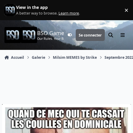
Aller au contenu
View in the app
×
Di
A better way to browse.
Learn more
.
BSO Games
Se connecter
Customizer
Rechercher
Menu
Our Rules. Your Battle.
Accueil
Galerie
Milsim MEMES by Strike
Septembre 202