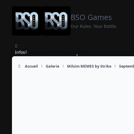
Aller au contenu
BSO Games
Our Rules. Your Battle.
Infos
News
Calendrier
Forums
Galerie
Accueil
Galerie
Milsim MEMES by Strike
Septemb