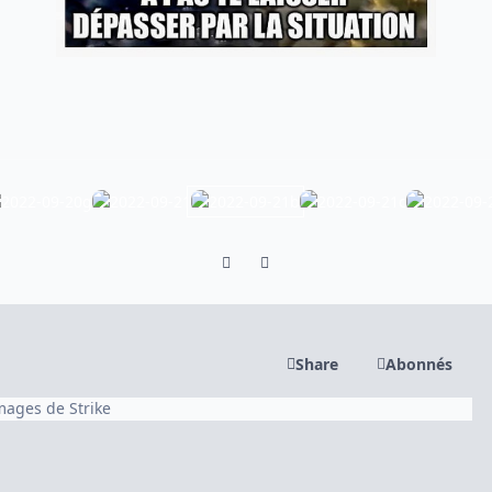
Previous carousel slide
Next carousel slide
Share
Abonnés
images de Strike