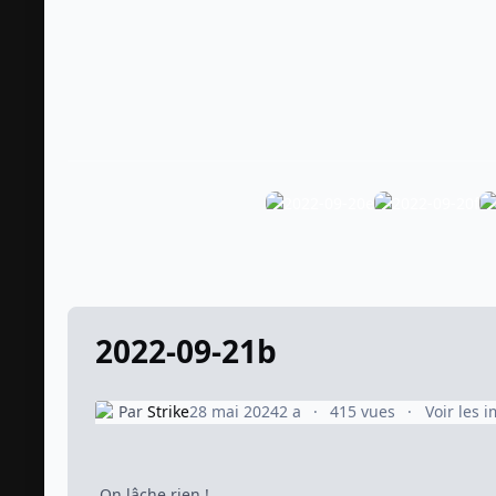
2022-09-21b
Par
Strike
28 mai 2024
2 a
415 vues
Voir les 
On lâche rien !