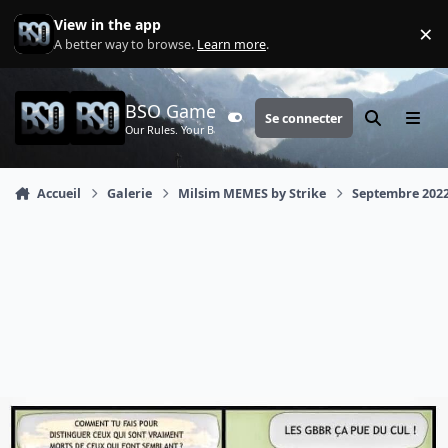
Aller au contenu
View in the app
×
Di
A better way to browse.
Learn more
.
BSO Games
Se connecter
Customizer
Rechercher
Menu
Our Rules. Your Battle.
Accueil
Galerie
Milsim MEMES by Strike
Septembre 202