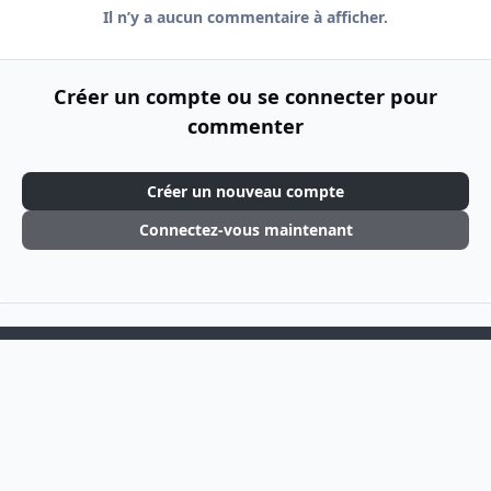
Il n’y a aucun commentaire à afficher.
Créer un compte ou se connecter pour
commenter
Créer un nouveau compte
Connectez-vous maintenant
Light Mode
Dark Mode
System Preference
f
i
a
n
Langue
Thème
Politique de confidentialité
Cookies
c
s
Theme
by
IPSFocus
e
t
BSOGames
Powered by
Invision Community