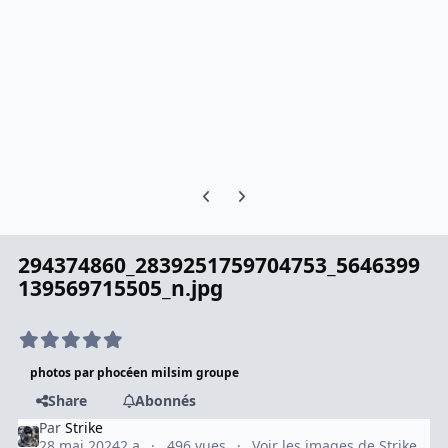
Previous carousel slide
Next carousel slide
294374860_2839251759704753_5646399
139569715505_n.jpg
photos par phocéen milsim groupe
Share
Abonnés
Par
Strike
28 mai 2024
2 a
496 vues
Voir les images de Strike