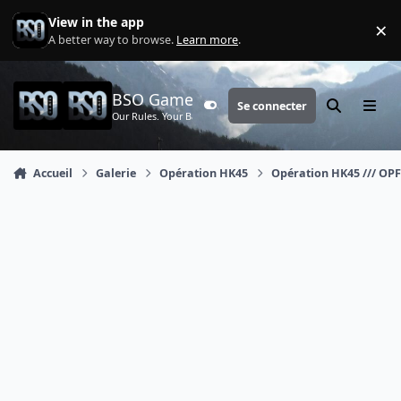
Aller au contenu
View in the app
×
Di
A better way to browse.
Learn more
.
BSO Games
Se connecter
Customizer
Rechercher
Menu
Our Rules. Your Battle.
Accueil
Galerie
Opération HK45
Opération HK45 /// OPFO