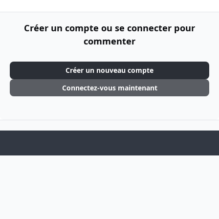
Créer un compte ou se connecter pour
commenter
Créer un nouveau compte
Connectez-vous maintenant
Light Mode
Dark Mode
System Preference
f
i
a
n
Langue
Thème
Politique de confidentialité
Cookies
c
s
Theme
by
IPSFocus
e
t
BSOGames
Powered by
Invision Community
b
a