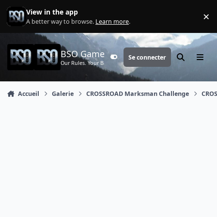
Aller au contenu
View in the app
×
Di
A better way to browse.
Learn more
.
BSO Games
Se connecter
Customizer
Rechercher
Menu
Our Rules. Your Battle.
Accueil
Galerie
CROSSROAD Marksman Challenge
CROS