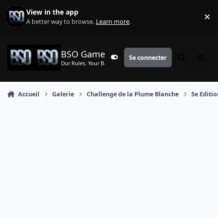
Aller au contenu
View in the app
×
Di
A better way to browse.
Learn more
.
BSO Games
Se connecter
Customizer
Rechercher
Menu
Our Rules. Your Battle.
Accueil
Galerie
Challenge de la Plume Blanche
5e Editi