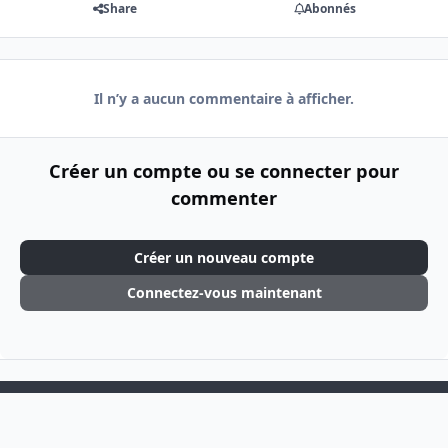
Share
Abonnés
Il n’y a aucun commentaire à afficher.
Créer un compte ou se connecter pour
commenter
Créer un nouveau compte
Connectez-vous maintenant
Light Mode
Dark Mode
System Preference
f
i