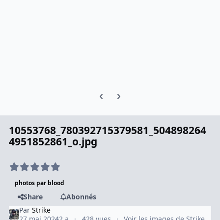
Previous carousel slide
Next carousel slide
10553768_780392715379581_504898264
4951852861_o.jpg
photos par blood
Share
Abonnés
Par
Strike
27 mai 2024
2 a
428 vues
Voir les images de Strike