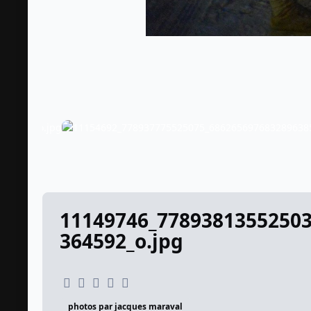
11149746_7789381355250
364592_o.jpg
photos par jacques maraval