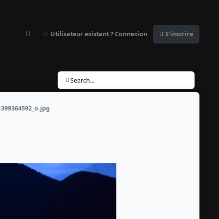
Utilisateur existant ? Connexion
S’inscrire
Customizer
Search...
399364592_o.jpg