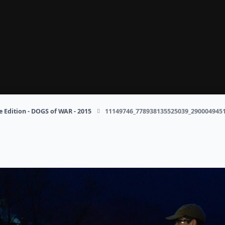
e Edition - DOGS of WAR - 2015
11149746_778938135525039_2900049451