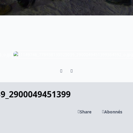
Previous carousel slide
Next carousel slide
39_2900049451399
Share
Abonnés