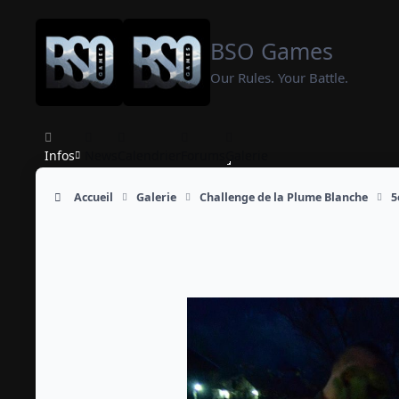
Aller au contenu
BSO Games
Our Rules. Your Battle.
Infos
News
Calendrier
Forums
Galerie
Accueil
Galerie
Challenge de la Plume Blanche
5