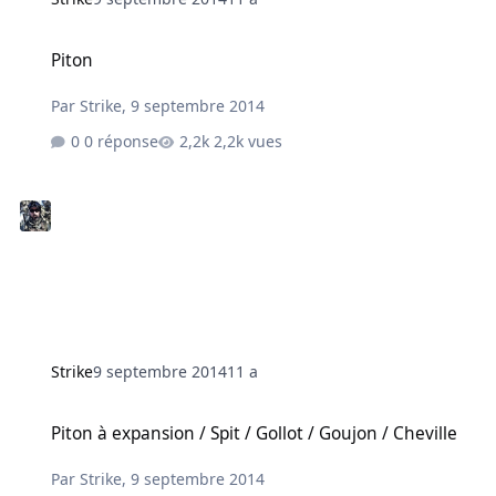
Piton
Piton
Par
Strike
,
9 septembre 2014
0 réponse
2,2k vues
Strike
9 septembre 2014
11 a
Piton à expansion / Spit / Gollot / Goujon / Cheville
Piton à expansion / Spit / Gollot / Goujon / Cheville
Par
Strike
,
9 septembre 2014