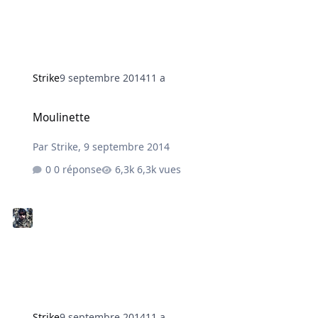
Strike
9 septembre 2014
11 a
Moulinette
Moulinette
Par
Strike
,
9 septembre 2014
0 réponse
6,3k vues
Strike
9 septembre 2014
11 a