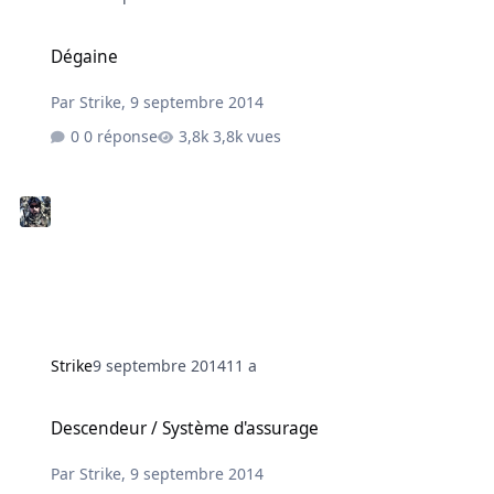
Dégaine
Dégaine
Par
Strike
,
9 septembre 2014
0 réponse
3,8k vues
Strike
9 septembre 2014
11 a
Descendeur / Système d'assurage
Descendeur / Système d'assurage
Par
Strike
,
9 septembre 2014