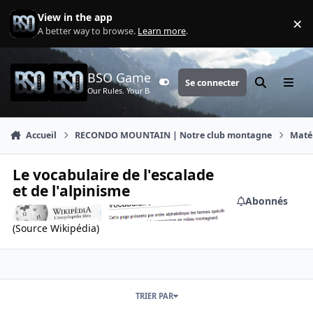
Aller au contenu
View in the app
×
Di
A better way to browse.
Learn more
.
BSO Games
Se connecter
Customizer
Rechercher
Menu
Our Rules. Your Battle.
Accueil
RECONDO MOUNTAIN | Notre club montagne
Maté
Le vocabulaire de l'escalade
et de l'alpinisme
Abonnés
(Source Wikipédia)
TRIER PAR