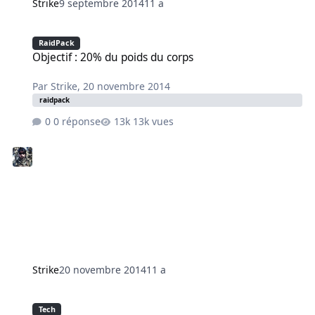
Strike
9 septembre 2014
11 a
Objectif : 20% du poids du corps
RaidPack
Objectif : 20% du poids du corps
Par
Strike
,
20 novembre 2014
raidpack
0 réponse
13k vues
Strike
20 novembre 2014
11 a
Le noeud de fouet
Tech