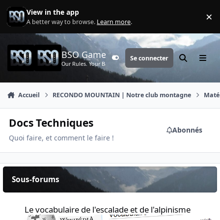
Aller au contenu
View in the app
×
Di
A better way to browse.
Learn more
.
BSO Games
Se connecter
Customizer
Rechercher
Menu
Our Rules. Your Battle.
Accueil
RECONDO MOUNTAIN | Notre club montagne
Maté
Docs Techniques
Abonnés
Quoi faire, et comment le faire !
Sous-forums
Le vocabulaire de l'escalade et de l'alpinisme
Le vocabulaire de l'escalade et de l'alpinisme