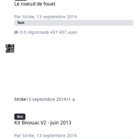
Le noeud de fouet
Par
Strike
,
13 septembre 2014
Tech
0 réponse
437 vues
Strike
13 septembre 2014
11 a
Kit Bivouac V2 - Juin 2013
Bivi
Kit Bivouac V2 - Juin 2013
Par
Strike
,
13 septembre 2014