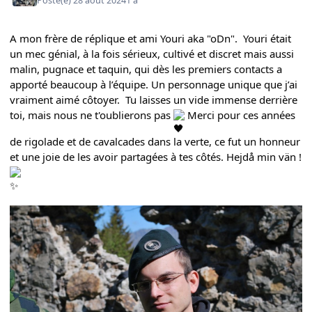
Posté(e)
28 août 2024
1 a
A mon frère de réplique et ami Youri aka "oDn". Youri était
un mec génial, à la fois sérieux, cultivé et discret mais aussi
malin, pugnace et taquin, qui dès les premiers contacts a
apporté beaucoup à l’équipe. Un personnage unique que j’ai
vraiment aimé côtoyer. Tu laisses un vide immense derrière
toi, mais nous ne t'oublierons pas
Merci pour ces années
de rigolade et de cavalcades dans la verte, ce fut un honneur
et une joie de les avoir partagées à tes côtés. Hejdå min vän !