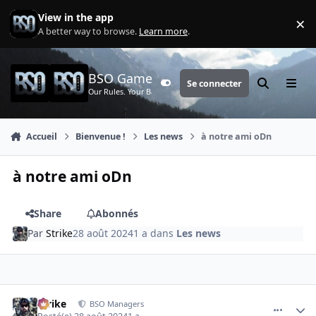
Aller au contenu
View in the app
×
Di
A better way to browse.
Learn more
.
BSO Games
Se connecter
Customizer
Rechercher
Menu
Our Rules. Your Battle.
Accueil
Bienvenue !
Les news
à notre ami oDn
à notre ami oDn
Share
Abonnés
Par
Strike
28 août 2024
1 a
dans
Les news
comment_4588
Author stats
Strike
BSO Managers