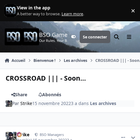
Aller au contenu
View in the app
×
Di
A better way to browse.
Learn more
.
BSO Games
Se connecter
Customizer
Rechercher
Menu
Our Rules. Your Battle.
Accueil
Bienvenue !
Les archives
CROSSROAD ||| - Soon.
CROSSROAD ||| - Soon...
Share
Abonnés
Par
Strike
15 novembre 2022
3 a
dans
Les archives
comment_4548
Author stats
Strike
BSO Managers