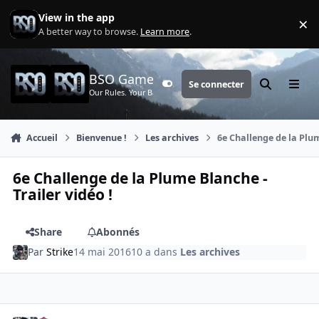
Aller au contenu
View in the app
×
Di
A better way to browse.
Learn more
.
BSO Games
Se connecter
Customizer
Rechercher
Menu
Our Rules. Your Battle.
Accueil
Bienvenue !
Les archives
6e Challenge de la Plum
6e Challenge de la Plume Blanche -
Trailer vidéo !
Share
Abonnés
Par
Strike
14 mai 2016
10 a
dans
Les archives
comment_4526
Author stats