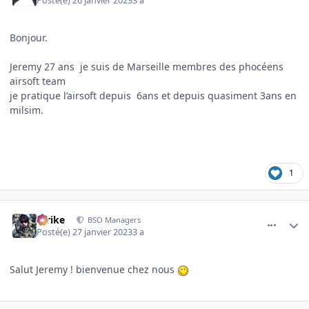
Posté(e)
26 janvier 2023
3 a
Bonjour.
Jeremy 27 ans je suis de Marseille membres des phocéens
airsoft team
je pratique l’airsoft depuis 6ans et depuis quasiment 3ans en
milsim.
1
comment_4418
Author stats
Strike
BSO Managers
Posté(e)
27 janvier 2023
3 a
Salut Jeremy ! bienvenue chez nous