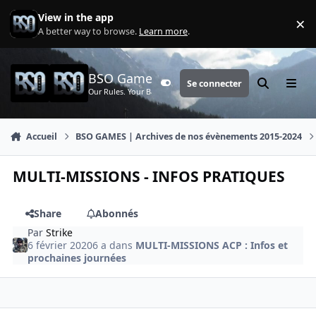
Aller au contenu
View in the app
×
Di
A better way to browse.
Learn more
.
BSO Games
Se connecter
Customizer
Rechercher
Menu
Our Rules. Your Battle.
Accueil
BSO GAMES | Archives de nos évènements 2015-2024
MULTI-MISSIONS - INFOS PRATIQUES
Share
Abonnés
Par
Strike
6 février 2020
6 a
dans
MULTI-MISSIONS ACP : Infos et
prochaines journées
comment_4006
Author stats