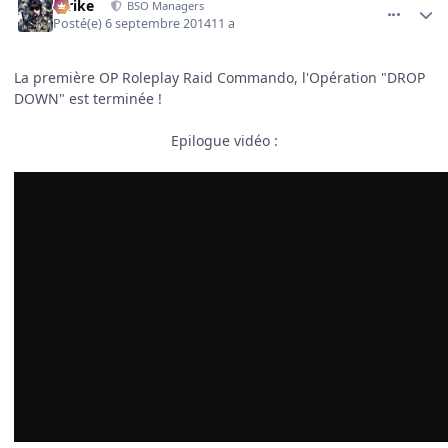
Strike
BSO Managers
Posté(e)
6 septembre 2014
11 a
La première OP Roleplay Raid Commando, l'Opération "DROP
DOWN" est terminée !
Epilogue vidéo
: