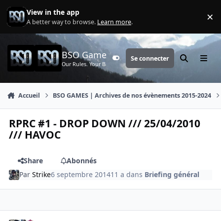
Aller au contenu
View in the app
×
Di
A better way to browse.
Learn more
.
BSO Games
Se connecter
Customizer
Rechercher
Menu
Our Rules. Your Battle.
Accueil
BSO GAMES | Archives de nos évènements 2015-2024
RPRC #1 - DROP DOWN /// 25/04/2010
/// HAVOC
Share
Abonnés
Par
Strike
6 septembre 2014
11 a
dans
Briefing général
comment_9
Author stats