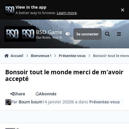
Aller au contenu
View in the app
×
Di
A better way to browse.
Learn more
.
BSO Games
Se connecter
Customizer
Rechercher
Menu
Our Rules. Your Battle.
Accueil
Bienvenue !
Présentez-vous
Bonsoir tout le mon
Bonsoir tout le monde merci de m'avoir
accepté
Share
Abonnés
Par
Boum boum
14 janvier 2020
6 a
dans
Présentez-vous
comment_3990
Author stats