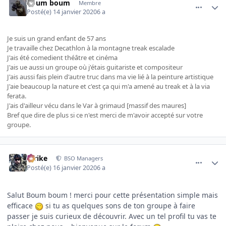
Boum boum
Membre
Posté(e)
14 janvier 2020
6 a
Je suis un grand enfant de 57 ans
Je travaille chez Decathlon à la montagne treak escalade
J'ais été comedient théâtre et cinéma
J'ais ue aussi un groupe où j'étais guitariste et compositeur
J'ais aussi fais plein d'autre truc dans ma vie lié à la peinture artistique
J'aie beaucoup la nature et c'est ça qui m'a amené au treak et à la via
ferata.
J'ais d'ailleur vécu dans le Var à grimaud [massif des maures]
Bref que dire de plus si ce n'est merci de m'avoir accepté sur votre
groupe.
comment_3991
Author stats
Strike
BSO Managers
Posté(e)
16 janvier 2020
6 a
Salut Boum boum ! merci pour cette présentation simple mais
efficace
si tu as quelques sons de ton groupe à faire
passer je suis curieux de découvrir. Avec un tel profil tu vas te