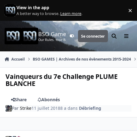
Aller au contenu
View in the app
×
Di
A better way to browse.
Learn more
.
BSO Games
Se connecter
Customizer
Rechercher
Menu
Our Rules. Your Battle.
Accueil
BSO GAMES | Archives de nos évènements 2015-2024
Vainqueurs du 7e Challenge PLUME
BLANCHE
Share
Abonnés
Par
Strike
11 juillet 2018
8 a
dans
Débriefing
comment_3440
Author stats