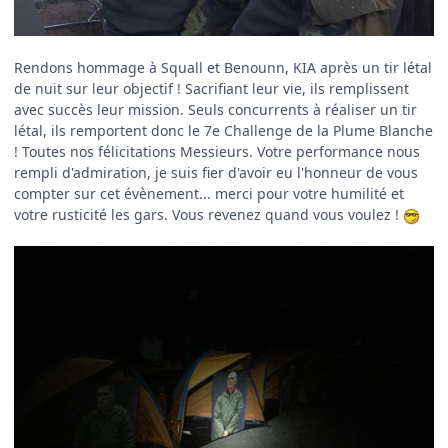
Rendons hommage à Squall et Benounn, KIA après un tir létal
de nuit sur leur objectif ! Sacrifiant leur vie, ils remplissent
avec succès leur mission. Seuls concurrents à réaliser un tir
létal, ils remportent donc le 7e Challenge de la Plume Blanche
! Toutes nos félicitations Messieurs. Votre performance nous
rempli d'admiration, je suis fier d'avoir eu l'honneur de vous
compter sur cet évènement... merci pour votre humilité et
votre rusticité les gars. Vous revenez quand vous voulez !