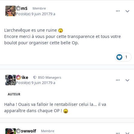
comment_2772
Author stats
CamS
Membre
Posté(e)
9 juin 2017
9 a
L'archevêque es une ruine
Encore merci à vous pour cette transparence et tous votre
boulot pour organiser cette belle Op.
1
comment_2773
Author stats
Strike
BSO Managers
Posté(e)
9 juin 2017
9 a
AUTEUR
Haha ! Ouais va falloir le rentabiliser celui la... il va
apparaître dans chaque OP !
comment_2783
Author stats
snowwolf
Membre