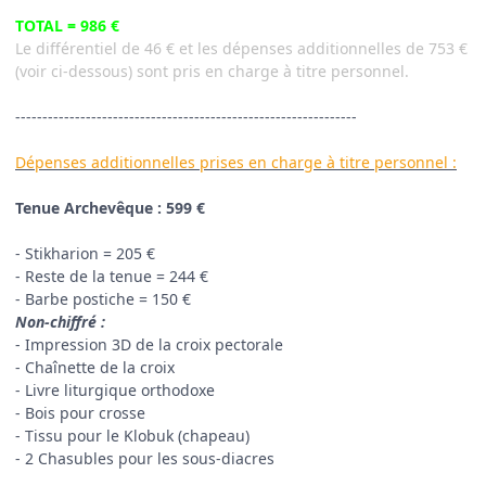
TOTAL = 986 €
Le différentiel de 46 € et les dépenses additionnelles de 753 €
(voir ci-dessous) sont pris en charge à titre personnel.
---------------------------------------------------------------
Dépenses additionnelles prises en charge à titre personnel :
Tenue Archevêque : 599 €
- Stikharion = 205 €
- Reste de la tenue = 244 €
- Barbe postiche = 150 €
Non-chiffré :
- Impression 3D de la croix pectorale
- Chaînette de la croix
- Livre liturgique orthodoxe
- Bois pour crosse
- Tissu pour le Klobuk (chapeau)
- 2 Chasubles pour les sous-diacres