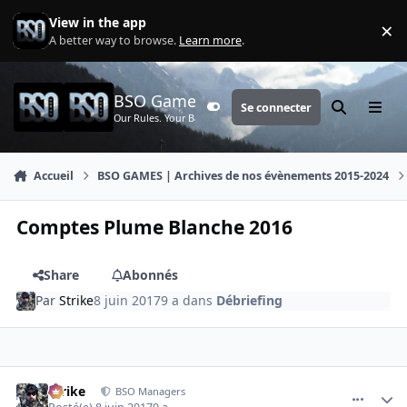
Aller au contenu
View in the app
×
Di
A better way to browse.
Learn more
.
BSO Games
Se connecter
Customizer
Rechercher
Menu
Our Rules. Your Battle.
Accueil
BSO GAMES | Archives de nos évènements 2015-2024
Comptes Plume Blanche 2016
Share
Abonnés
Par
Strike
8 juin 2017
9 a
dans
Débriefing
comment_2770
Author stats
Strike
BSO Managers