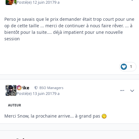
Posté(e)
12 juin 2017
9 a
Perso je savais que le prix demander était trop court pour une
op de cette taille ... merci de continuer à nous faire rêver. ... à
bientôt pour la suite.... déjà impatient pour une nouvelle
session
1
comment_2785
Author stats
Strike
BSO Managers
Posté(e)
13 juin 2017
9 a
AUTEUR
Merci Snow, la prochaine arrive... à grand pas