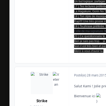
Un but logique, partage
17 ) Tes lectures préfér
La Hagakure, Gorin No Sh
18 ) Ton style de musiq
Rap!!!! Une très grosse i
19 ) Ta phrase préférée 
Celle de ma signature. R
20 ) Ce questionnaire te 
Ben je sais pas trop.... je
Non il est très bien et pa
Merci à vous d'avoir lu.
Posté(e)
28 mars 201
Salut Kami ! Jolie p
Bienvenue ici
Strike