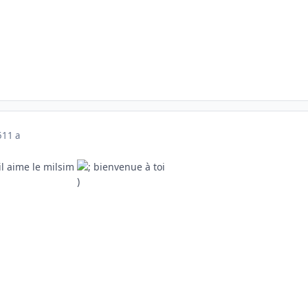
5
11 a
il aime le milsim
bienvenue à toi