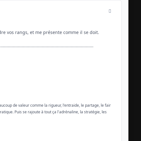
comment_1403
ndre vos rangs, et me présente comme il se doit.
...........................................................................
eaucoup de valeur comme la rigueur, l'entraide, le partage, le fair
tique. Puis se rajoute à tout ça l'adrénaline, la stratégie, les