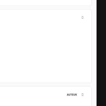
comment_1411
comment_1467
AUTEUR