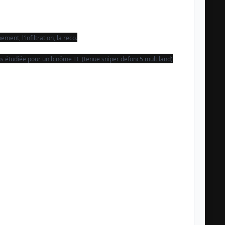
ment, l'infiltration, la reco.
s étudiée pour un binôme TE (tenue sniper defonc5 multiland)