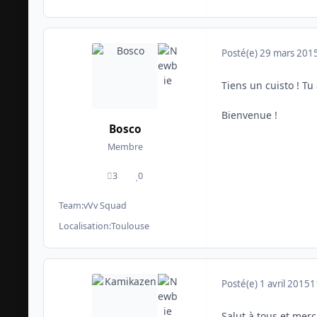
Posté(e)
29 mars 201
Tiens un cuisto ! Tu
Bienvenue !
Bosco
Membre
3
0
messages
Réputation
Team:
vVv Squad
Localisation:
Toulouse
Posté(e)
1 avril 2015
1
Salut à tous et merci