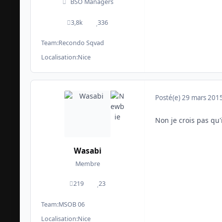
BSO Managers
3,8k
336
messages
Réputation
Team:
Recondo Sqvad
Localisation:
Nice
Posté(e)
29 mars 201
Non je crois pas qu'
Wasabi
Membre
219
23
messages
Réputation
Team:
MSOB 06
Localisation:
Nice