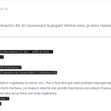
5
11 a
ntractors 83, et connaissant la plupart d'entre vous. Je viens rejoi
................................................................................................................
 nous donne 31 ans ... enfin je crois.....
e ?
uelle team/asso ?
 Et membre de l'association Contractors 83.
'adore crapahuter, la nature, etc... Puis il faut dire que cette pratique regroupe b
nt d'arts martiaux, j'ai toujours attaché une grande importance aux valeurs d'une pra
bien plus qu'un loisir, une vraie expérience.
temps ?
.