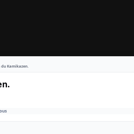
n du Kamikazen.
en.
vous