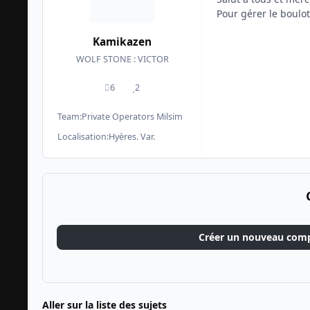
Pour gérer le boulot
Kamikazen
WOLF STONE : VICTOR
6
2
messages
Réputation
Team:
Private Operators Milsim
Localisation:
Hyères. Var.
Créer un nouveau com
Aller sur la liste des sujets