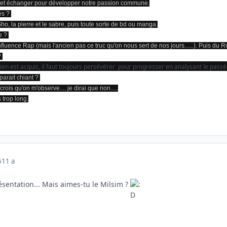
r et échanger pour développer notre passion commune.
ées ?
o, la pierre et le sabre, puis toute sorte de bd ou manga.
ue ?
nfluence Rap (mais l'ancien pas ce truc qu'on nous sert de nos jours......). Puis du R
?
ien est acquis, il faut toujours persévérer pour progresser en analysant le passé
parait chiant ?
 crois qu'on m'observe.... je dirai que non.....
s trop long.
5
11 a
résentation... Mais aimes-tu le Milsim ?