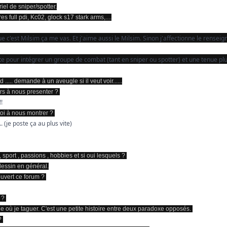
el de sniper/spotter.
s full pdi, Kc02, glock s17 stark arms,....
e c'est Milsim ça me vas. Et j'aime aussi le Milsim. Sinon j'affectionne le renseigne
pour intégrer un groupe de combat (tant en sniper ou spotter) et une tenue plu
..... demande à un aveugle si il veut voir......
urs à nous presenter ?
!
toi à nous montrer ?
. (je poste ça au plus vite)
 , sport , passions , hobbies et si oui lesquels ?
 dessin en général.
uvert ce forum ?
o ?
e où je taguer. C'est une petite histoire entre deux paradoxe opposés.
 ?