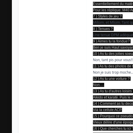
Essentiellement du matéri
Pour les réplique: M40 Are
7 ) Styles de jeu ?
Milsim, et Mlsim. Tant qu
8 ) Tenues ?
Une tenue DPM adéquate 
9 ) Aimes tu la fondue?
Ben je suis Haut savoyard 
10 ) As tu des jolies soe
Non, tant pis pour vous!!!
11 ) As tu des photos de 
Non je suis trop moche...
12 ) As tu une voiture ?
Non.....
13 ) As tu d'autres loisirs
Aikido et karaté. Puis le
14 ) Comment as tu deco
Vià la cellule ACP.
15 ) Pourquoi ce pseud
Vieux délire d'une époqu
16 ) Que cherches tu ici