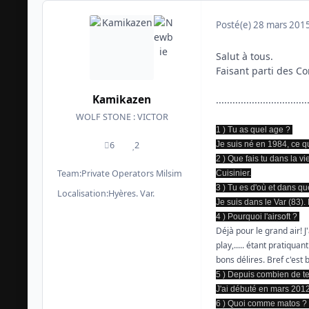
Posté(e)
28 mars 201
Salut à tous.
Faisant parti des Co
Kamikazen
.................................
WOLF STONE : VICTOR
1 ) Tu as quel age ?
6
2
Je suis né en 1984, ce qui
messages
Réputation
2 ) Que fais tu dans la vi
Team:
Private Operators Milsim
Cuisinier.
3 ) Tu es d'où et dans q
Localisation:
Hyères. Var.
Je suis dans le Var (83).
4 ) Pourquoi l'airsoft ?
Déjà pour le grand air! J
play,..... étant pratiqua
bons délires. Bref c'est 
5 ) Depuis combien de 
J'ai débuté en mars 2012
6 ) Quoi comme matos ?