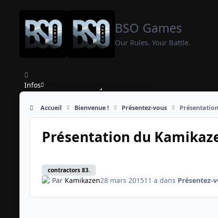
Aller au contenu
BSO Games
Our Rules. Your Battle.
Infos
News
Calendrier
Forums
Galerie
Accueil
Bienvenue !
Présentez-vous
Présentatio
Présentation du Kamikaz
contractors 83.
Par
Kamikazen
28 mars 2015
11 a
dans
Présentez-