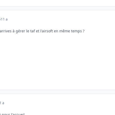
5
11 a
 arrives à gérer le taf et l'airsoft en même temps ?
1 a
 pour l'accueil.