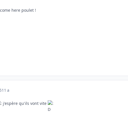
elcome here poulet !
5
11 a
j'espère qu'ils vont vite