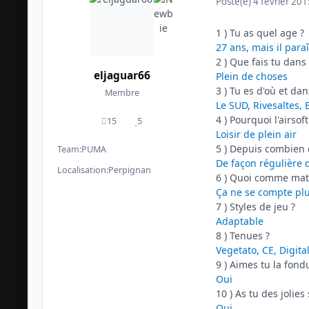
Posté(e)
4 février 201
1 ) Tu as quel age ?
27 ans, mais il para
2 ) Que fais tu dans 
eljaguar66
Plein de choses
3 ) Tu es d'où et da
Membre
Le SUD, Rivesaltes,
4 ) Pourquoi l'airsoft
15
5
messages
Réputation
Loisir de plein air
5 ) Depuis combien 
Team:
PUMA
De façon régulière 
Localisation:
Perpignan
6 ) Quoi comme mat
Ça ne se compte plu
7 ) Styles de jeu ?
Adaptable
8 ) Tenues ?
Vegetato, CE, Digita
9 ) Aimes tu la fond
Oui
10 ) As tu des jolie
Oui