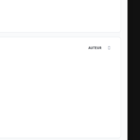
comment_834
AUTEUR