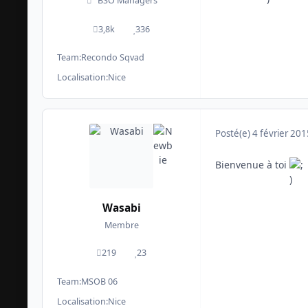
BSO Managers
3,8k
336
messages
Réputation
Team:
Recondo Sqvad
Localisation:
Nice
Posté(e)
4 février 201
Bienvenue à toi
Wasabi
Membre
219
23
messages
Réputation
Team:
MSOB 06
Localisation:
Nice