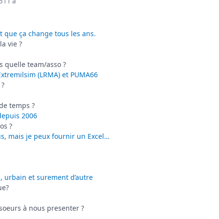
5
11 a
ît que ça change tous les ans.
la vie ?
ns quelle team/asso ?
 Extremilsim (LRMA) et PUMA66
 ?
de temps ?
depuis 2006
os ?
s, mais je peux fournir un Excel…
l, urbain et surement d’autre
ue?
s soeurs à nous presenter ?