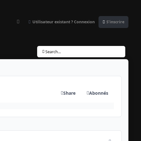
Utilisateur existant ? Connexion
S’inscrire
Customizer
Search...
Share
Abonnés
comment_823