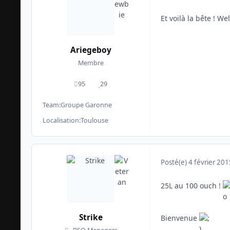
Et voilà la bête ! W
Ariegeboy
Membre
95
29
messages
Réputation
Team:
Groupe Garonne
Localisation:
Toulouse
Posté(e)
4 février 201
25L au 100 ouch !
Strike
Bienvenue