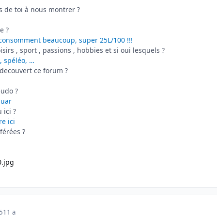
s de toi à nous montrer ?
e ?
ui consomment beaucoup, super 25L/100 !!!
oisirs , sport , passions , hobbies et si oui lesquels ?
, spéléo, …
decouvert ce forum ?
eudo ?
guar
 ici ?
re ici
éférées ?
5
11 a