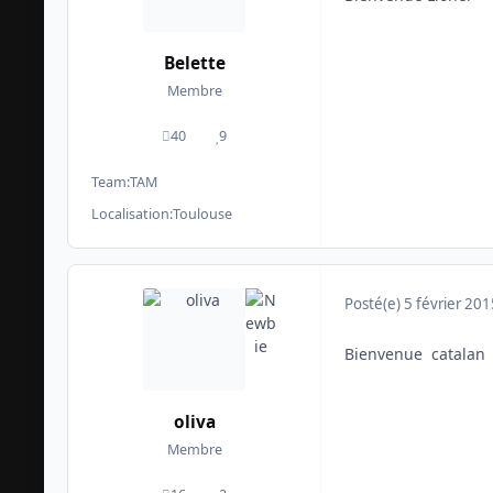
Belette
Membre
40
9
messages
Réputation
Team:
TAM
Localisation:
Toulouse
Posté(e)
5 février 201
Bienvenue catalan
oliva
Membre