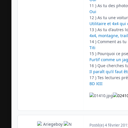
11 ) As tu des photo
Oui
12 ) As tu une voitur
Utilitaire et 4x4 q
13 ) As tu d'autres l
4x4, montagne, trail
14 ) Comment as tu 
Titi
15 ) Pourquoi ce ps
Furtif comme un ja
16 ) Que cherches tu
Il paraît qu’il faut êt
17 ) Tes lectures pr
BD XIII
Posté(e)
4 février 201