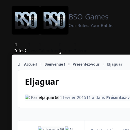
Aller au contenu
BSO Games
Our Rules. Your Battle.
Infos
News
Calendrier
Forums
Galerie
Accueil
Bienvenue !
Présentez-vous
Eljaguar
Eljaguar
Par
eljaguar66
4 février 2015
11 a
dans
Présentez-