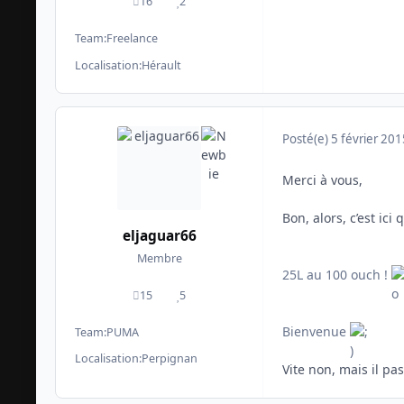
16
2
messages
Réputation
Team:
Freelance
Localisation:
Hérault
Posté(e)
5 février 201
Merci à vous,
Bon, alors, c’est ici
eljaguar66
Membre
25L au 100 ouch !
15
5
messages
Réputation
Bienvenue
Team:
PUMA
Localisation:
Perpignan
Vite non, mais il pa