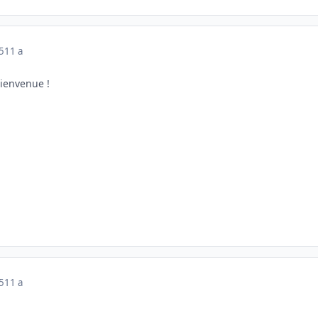
5
11 a
bienvenue !
5
11 a