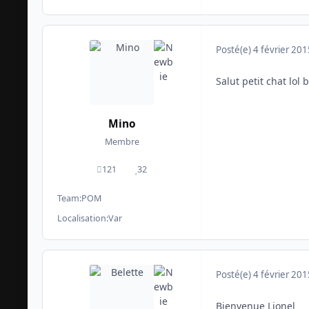
Posté(e)
4 février 201
Salut petit chat lol 
Mino
Membre
121
32
messages
Réputation
Team:
POM
Localisation:
Var
Posté(e)
4 février 201
Bienvenue Lionel