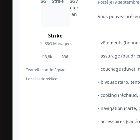
Posté(e)
9 septembre
Vous pouvez présente
Strike
- vêtements (bonnet
BSO Managers
- assurage (baudrier
3,8k
336
messages
Réputation
- couchage (duvet, m
Team:
Recondo Sqvad
Localisation:
Nice
- bivouac (tarp, tente
- cooking (réchaud, 
- navigation (carte, 
- accessoires (sac à