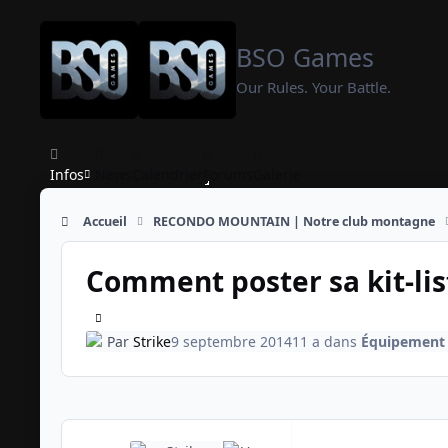
Aller au contenu
BSO Games
Our Rules. Your Battle.
Infos
News
Calendrier
Forums
Galerie
Accueil
RECONDO MOUNTAIN | Notre club montagne
Comment poster sa kit-lis
Par
Strike
9 septembre 2014
11 a
dans
Équipement