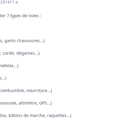
 2014
11 a
r 7 types de listes :
s, gants chaussures...)
, corde, dégaines...)
atelas...)
...)
combustible, nourriture...)
boussole, altimètre, GPS...)
 dos, bâtons de marche, raquettes...)