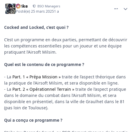
comment_4610
Author stats
Strike
BSO Managers
Posté(e)
25 mars 2025
1 a
Cocked and Locked, c’est quoi ?
C’est un programme en deux parties, permettant de découvrir
les compétences essentielles pour un joueur et une équipe
pratiquant l’Airsoft Milsim.
Quel est le contenu de ce programme ?
- La
Part. 1 « Prépa Mission »
traite de l’aspect théorique dans
la pratique de l’Airsoft Milsim, et sera disponible en ligne.
- La
Part. 2 « Opérationnel Terrain »
traite de l’aspect pratique
dans le domaine du combat dans l’Airsoft Milsim, et sera
disponible en présentiel, dans la ville de Graulhet dans le 81
(pas loin de Toulouse).
Qui a conçu ce programme ?