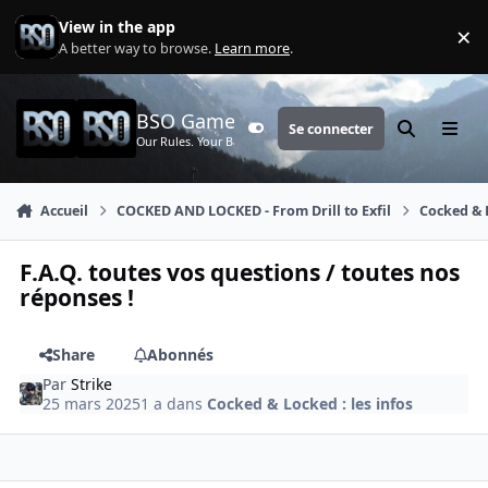
Aller au contenu
View in the app
×
Di
A better way to browse.
Learn more
.
BSO Games
Se connecter
Customizer
Rechercher
Menu
Our Rules. Your Battle.
Accueil
COCKED AND LOCKED - From Drill to Exfil
Cocked & L
F.A.Q. toutes vos questions / toutes nos
réponses !
Share
Abonnés
Par
Strike
25 mars 2025
1 a
dans
Cocked & Locked : les infos