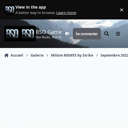
Aller au contenu
View in the app
×
Di
A better way to browse.
Learn more
.
BSO Games
Se connecter
Customizer
Rechercher
Menu
Our Rules. Your Battle.
Accueil
Galerie
Milsim MEMES by Strike
Septembre 202