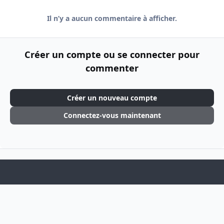
Il n’y a aucun commentaire à afficher.
Créer un compte ou se connecter pour
commenter
Créer un nouveau compte
Connectez-vous maintenant
Light Mode
Dark Mode
System Preference
f
i
a
n
Langue
Thème
Politique de confidentialité
Cookies
c
s
Theme
by
IPSFocus