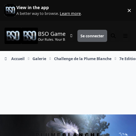
Aller au contenu
View in the app
×
Di
A better way to browse.
Learn more
.
BSO Games
Se connecter
Customizer
Rechercher
Menu
Our Rules. Your Battle.
Accueil
Galerie
Challenge de la Plume Blanche
7e Editi