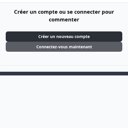
Créer un compte ou se connecter pour
commenter
Créer un nouveau compte
Connectez-vous maintenant
Light Mode
Dark Mode
System Preference
f
i
a
n
Langue
Thème
Politique de confidentialité
Cookies
c
s
Theme
by
IPSFocus
e
t
BSOGames
Powered by
Invision Community
b
a
o
g